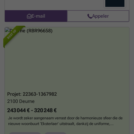
belles de Liège, ces appartements 2 ou 3 chambres ont été conçus
pour offrir à leurs occupants un lieu de vie spacieux, lumineux et
chaleureux de par leurs espaces intérieurs ouverts et leurs terrasses
E-mail
Appeler
idéalement orientées. Une attention particulière a été apportée sur
l’esthétisme grâce au choix des matériaux d’une grande qualité et à
une signature architecturale audacieuse. L’adaptabilité et l’ergonomie
BEST OF
des appartements permettra aux résidents de faire évoluer leur
logement en fonction de leurs besoins afin d’y rester vivre le plus
longtemps possible. Un parking privatisé et sécurisé pour voiture et
pour vélo a été prévu au sous-sol de la résidence. Vous l’aurez
compris : cette résidence conviendra tout autant aux jeunes qu’aux
aînés pouvant avoir une mobilité réduite. Contactez nous au ### ou
via ### pour plus de renseignements !
En savoir plus ?
Projet: 22363-1367982
2100
Deurne
243 044 € - 320 248 €
Je wordt zeker aangenaam verrast door de harmonieuze sfeer die de
nieuwe woonbuurt ‘Eksterlaer’ uitstraalt, dankzij de uniforme,
moderne architectuur van dit woonerf-concept. De autoluwe straten