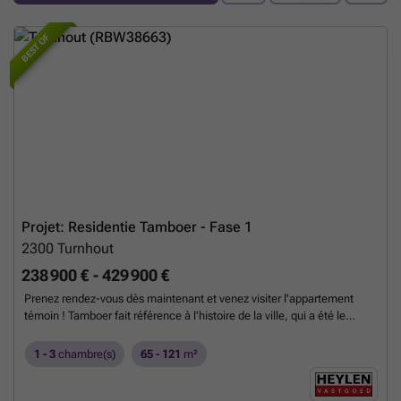
BEST OF
Projet: Residentie Tamboer - Fase 1
2300
Turnhout
238 900 € - 429 900 €
Prenez rendez-vous dès maintenant et venez visiter l'appartement
témoin ! Tamboer fait référence à l'histoire de la ville, qui a été le
théâtre de batailles à plusieurs reprises. Cette résidence se compose
d'appartements de qualité et lumineux. Tous labellisés A, ils sont très
1 - 3
chambre(s)
65 - 121
m²
durables et bien finis : chauffage par le sol, pompes à chaleur,
système de ventilation D, récupération des eaux de pluie, etc. Grâce
aux budgets prévus pour les sols, les sanitaires et la cuisine, vous