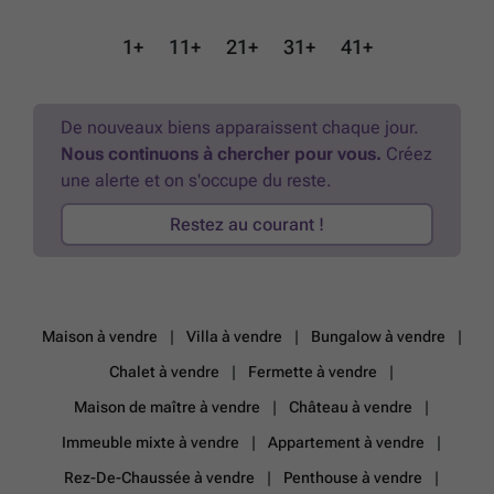
place dans la 5ème phase . Nous serons ravis de vous accueillir et de
répondre à toutes vos questions !
En savoir plus ?
1+
11+
21+
31+
41+
De nouveaux biens apparaissent chaque jour.
Nous continuons à chercher pour vous.
Créez
une alerte et on s'occupe du reste.
Restez au courant !
Maison à vendre
Villa à vendre
Bungalow à vendre
Chalet à vendre
Fermette à vendre
Maison de maître à vendre
Château à vendre
Immeuble mixte à vendre
Appartement à vendre
Rez-De-Chaussée à vendre
Penthouse à vendre