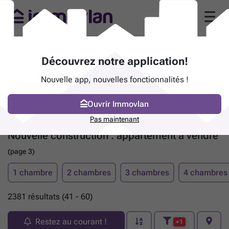
Découvrez notre application!
Nouvelle app, nouvelles fonctionnalités !
Ouvrir Immovlan
Pas maintenant
Nouvelle construction : appartement à vendre
(page 3)
1 chambre
2 chambres
3 chambres
4 chambres
2381 résultats (41 - 60)
Restez au courant !
+1