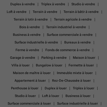
Duplex à vendre
Triplex à vendre
Studio à vendre
Loft à vendre
Terrain à vendre
Terrain à bâtir à vendre
Terrain à lotir à vendre
Terrain agricole à vendre
Bois à vendre
Terrain industriel à vendre
Business à vendre
Surface commerciale à vendre
Surface industrielle à vendre
Bureaux à vendre
Ferme à vendre
Fonds de commerce à vendre
Garage à vendre
Parking à vendre
Maison à louer
Villa à louer
Bungalow à louer
Fermette à louer
Maison de maître à louer
Immeuble mixte à louer
Appartement à louer
Rez-De-Chaussée à louer
Penthouse à louer
Duplex à louer
Triplex à louer
Studio à louer
Loft à louer
Business à louer
Surface commerciale à louer
Surface industrielle à louer