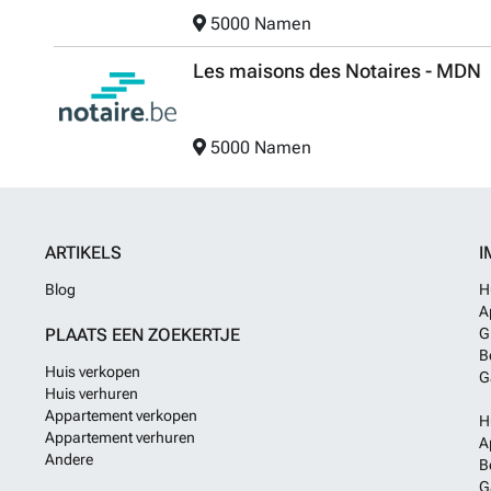
5000 Namen
Les maisons des Notaires - MDN
5000 Namen
ARTIKELS
I
Blog
H
A
PLAATS EEN ZOEKERTJE
G
B
Huis verkopen
G
Huis verhuren
Appartement verkopen
H
Appartement verhuren
A
Andere
B
G