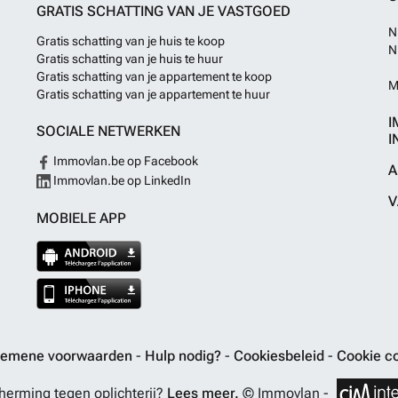
GRATIS SCHATTING VAN JE VASTGOED
N
Gratis schatting van je huis te koop
N
Gratis schatting van je huis te huur
Gratis schatting van je appartement te koop
M
Gratis schatting van je appartement te huur
I
SOCIALE NETWERKEN
I
Immovlan.be op Facebook
A
Immovlan.be op LinkedIn
V
MOBIELE APP
gemene voorwaarden
-
Hulp nodig?
-
Cookiesbeleid
-
Cookie co
erming tegen oplichterij?
Lees meer.
© Immovlan -