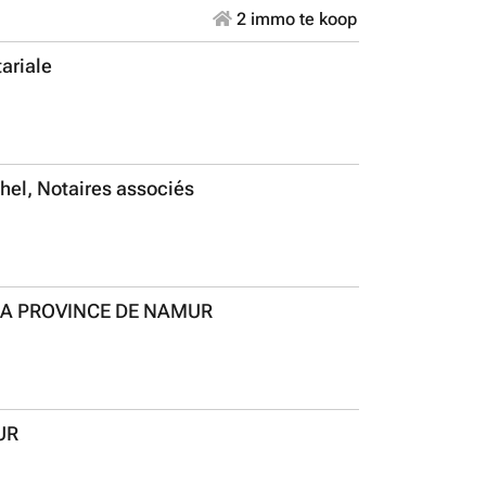
2 immo te koop
ariale
el, Notaires associés
LA PROVINCE DE NAMUR
UR