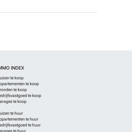
MMO INDEX
uizen te koop
ppartementen te koop
ronden te koop
edrijfsvastgoed te koop
arages te koop
uizen te huur
ppartementen te huur
edrijfsvastgoed te huur
arages te huur