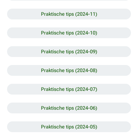
Praktische tips (2024-11)
Praktische tips (2024-10)
Praktische tips (2024-09)
Praktische tips (2024-08)
Praktische tips (2024-07)
Praktische tips (2024-06)
Praktische tips (2024-05)