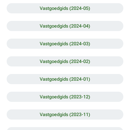
Vastgoedgids (2024-05)
Vastgoedgids (2024-04)
Vastgoedgids (2024-03)
Vastgoedgids (2024-02)
Vastgoedgids (2024-01)
Vastgoedgids (2023-12)
Vastgoedgids (2023-11)