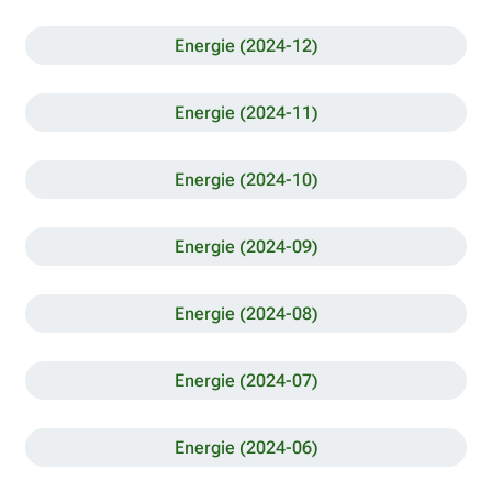
Energie (2024-12)
Energie (2024-11)
Energie (2024-10)
Energie (2024-09)
Energie (2024-08)
Energie (2024-07)
Energie (2024-06)