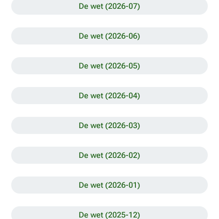
De wet (2026-07)
De wet (2026-06)
De wet (2026-05)
De wet (2026-04)
De wet (2026-03)
De wet (2026-02)
De wet (2026-01)
De wet (2025-12)