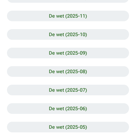
De wet (2025-11)
De wet (2025-10)
De wet (2025-09)
De wet (2025-08)
De wet (2025-07)
De wet (2025-06)
De wet (2025-05)