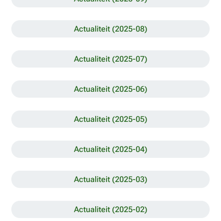
Actualiteit (2025-08)
Actualiteit (2025-07)
Actualiteit (2025-06)
Actualiteit (2025-05)
Actualiteit (2025-04)
Actualiteit (2025-03)
Actualiteit (2025-02)