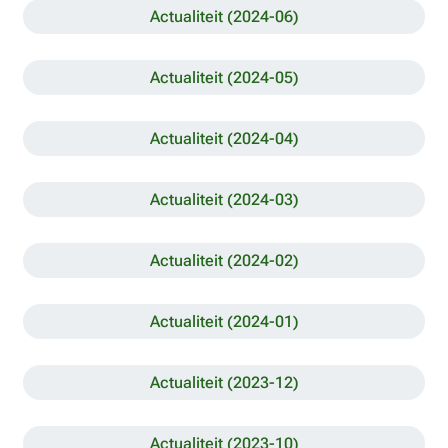
Actualiteit (2024-06)
Actualiteit (2024-05)
Actualiteit (2024-04)
Actualiteit (2024-03)
Actualiteit (2024-02)
Actualiteit (2024-01)
Actualiteit (2023-12)
Actualiteit (2023-10)