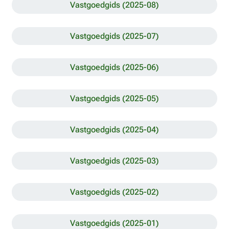
Vastgoedgids (2025-08)
Vastgoedgids (2025-07)
Vastgoedgids (2025-06)
Vastgoedgids (2025-05)
Vastgoedgids (2025-04)
Vastgoedgids (2025-03)
Vastgoedgids (2025-02)
Vastgoedgids (2025-01)