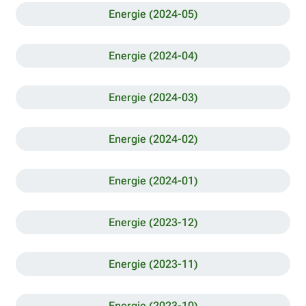
Energie (2024-05)
Energie (2024-04)
Energie (2024-03)
Energie (2024-02)
Energie (2024-01)
Energie (2023-12)
Energie (2023-11)
Energie (2023-10)