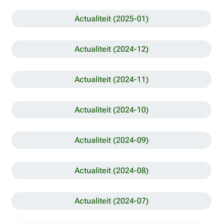
Actualiteit (2025-01)
Actualiteit (2024-12)
Actualiteit (2024-11)
Actualiteit (2024-10)
Actualiteit (2024-09)
Actualiteit (2024-08)
Actualiteit (2024-07)