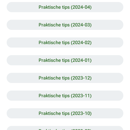
Praktische tips (2024-04)
Praktische tips (2024-03)
Praktische tips (2024-02)
Praktische tips (2024-01)
Praktische tips (2023-12)
Praktische tips (2023-11)
Praktische tips (2023-10)