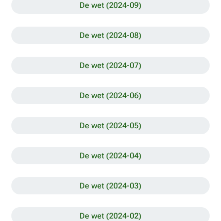
De wet (2024-09)
De wet (2024-08)
De wet (2024-07)
De wet (2024-06)
De wet (2024-05)
De wet (2024-04)
De wet (2024-03)
De wet (2024-02)