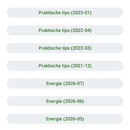
Praktische tips (2023-01)
Praktische tips (2022-04)
Praktische tips (2022-03)
Praktische tips (2021-12)
Energie (2026-07)
Energie (2026-06)
Energie (2026-05)