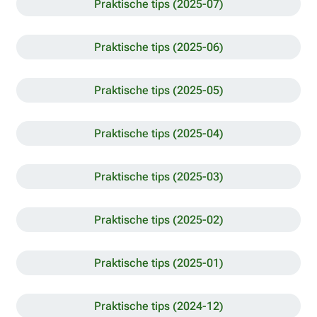
Praktische tips (2025-07)
Praktische tips (2025-06)
Praktische tips (2025-05)
Praktische tips (2025-04)
Praktische tips (2025-03)
Praktische tips (2025-02)
Praktische tips (2025-01)
Praktische tips (2024-12)