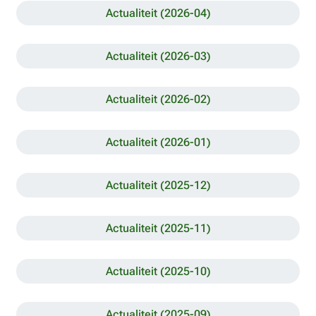
Actualiteit (2026-04)
Actualiteit (2026-03)
Actualiteit (2026-02)
Actualiteit (2026-01)
Actualiteit (2025-12)
Actualiteit (2025-11)
Actualiteit (2025-10)
Actualiteit (2025-09)