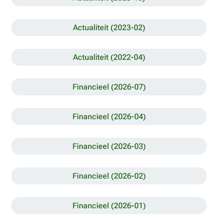
Actualiteit (2023-02)
Actualiteit (2022-04)
Financieel (2026-07)
Financieel (2026-04)
Financieel (2026-03)
Financieel (2026-02)
Financieel (2026-01)