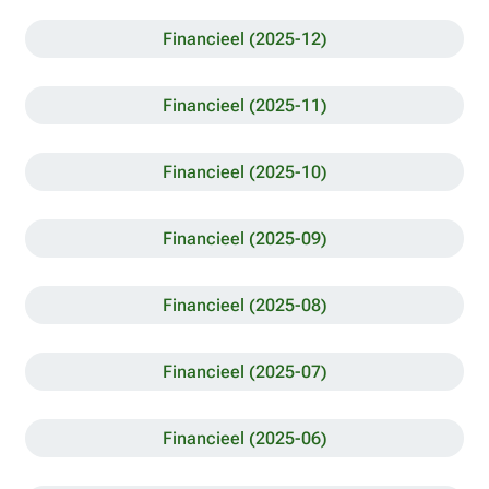
Financieel (2025-12)
Financieel (2025-11)
Financieel (2025-10)
Financieel (2025-09)
Financieel (2025-08)
Financieel (2025-07)
Financieel (2025-06)