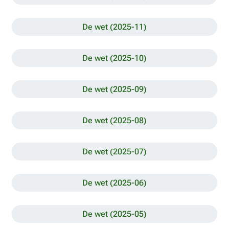
De wet (2025-11)
De wet (2025-10)
De wet (2025-09)
De wet (2025-08)
De wet (2025-07)
De wet (2025-06)
De wet (2025-05)