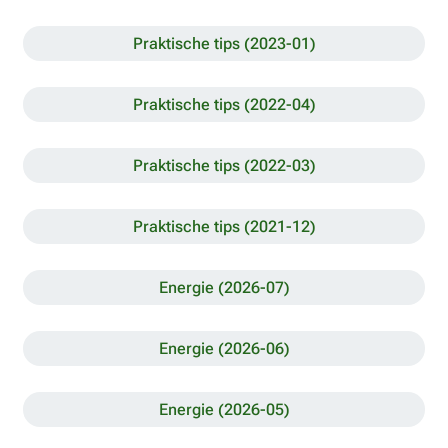
Praktische tips (2023-01)
Praktische tips (2022-04)
Praktische tips (2022-03)
Praktische tips (2021-12)
Energie (2026-07)
Energie (2026-06)
Energie (2026-05)