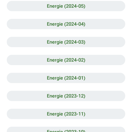
Energie (2024-05)
Energie (2024-04)
Energie (2024-03)
Energie (2024-02)
Energie (2024-01)
Energie (2023-12)
Energie (2023-11)
Energie (2023-10)