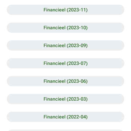
Financieel (2023-11)
Financieel (2023-10)
Financieel (2023-09)
Financieel (2023-07)
Financieel (2023-06)
Financieel (2023-03)
Financieel (2022-04)