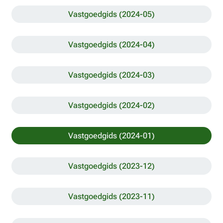
Vastgoedgids (2024-05)
Vastgoedgids (2024-04)
Vastgoedgids (2024-03)
Vastgoedgids (2024-02)
Vastgoedgids (2024-01)
Vastgoedgids (2023-12)
Vastgoedgids (2023-11)