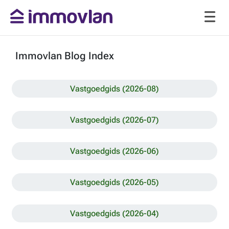
Immovlan Blog Index
Vastgoedgids (2026-08)
Vastgoedgids (2026-07)
Vastgoedgids (2026-06)
Vastgoedgids (2026-05)
Vastgoedgids (2026-04)