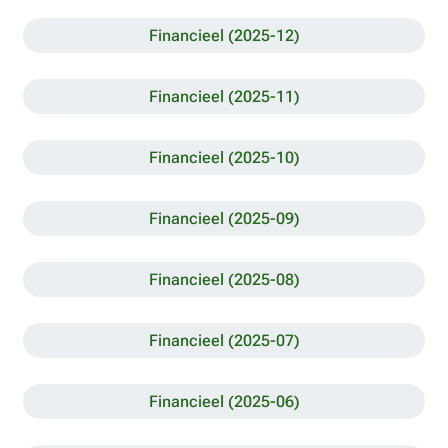
Financieel (2025-12)
Financieel (2025-11)
Financieel (2025-10)
Financieel (2025-09)
Financieel (2025-08)
Financieel (2025-07)
Financieel (2025-06)