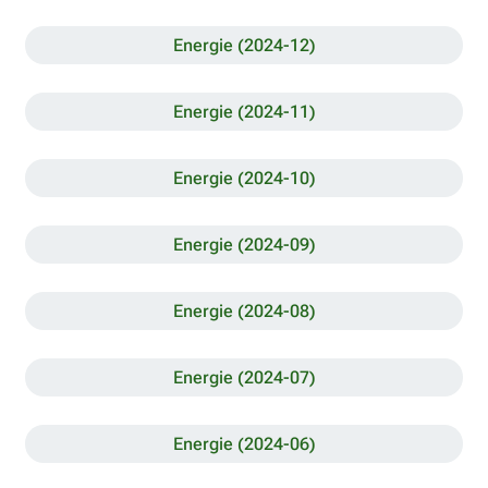
Energie (2024-12)
Energie (2024-11)
Energie (2024-10)
Energie (2024-09)
Energie (2024-08)
Energie (2024-07)
Energie (2024-06)