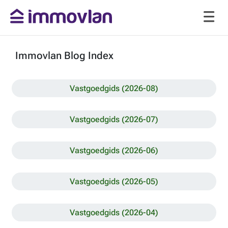
Immovlan Blog Index
Vastgoedgids (2026-08)
Vastgoedgids (2026-07)
Vastgoedgids (2026-06)
Vastgoedgids (2026-05)
Vastgoedgids (2026-04)