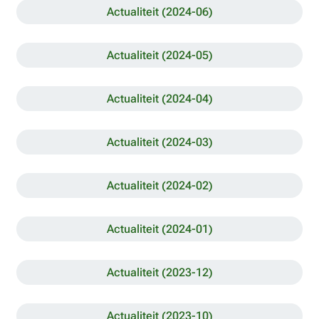
Actualiteit (2024-06)
Actualiteit (2024-05)
Actualiteit (2024-04)
Actualiteit (2024-03)
Actualiteit (2024-02)
Actualiteit (2024-01)
Actualiteit (2023-12)
Actualiteit (2023-10)