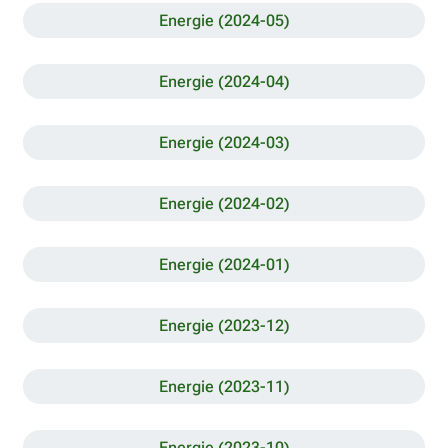
Energie (2024-05)
Energie (2024-04)
Energie (2024-03)
Energie (2024-02)
Energie (2024-01)
Energie (2023-12)
Energie (2023-11)
Energie (2023-10)