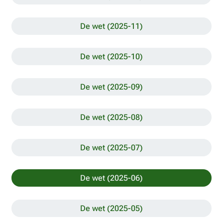
De wet (2025-11)
De wet (2025-10)
De wet (2025-09)
De wet (2025-08)
De wet (2025-07)
De wet (2025-06)
De wet (2025-05)