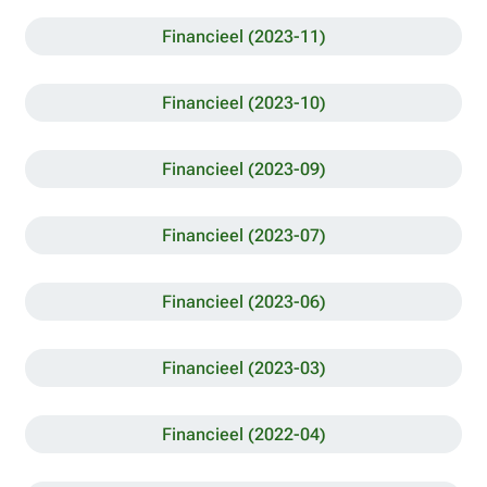
Financieel (2023-11)
Financieel (2023-10)
Financieel (2023-09)
Financieel (2023-07)
Financieel (2023-06)
Financieel (2023-03)
Financieel (2022-04)