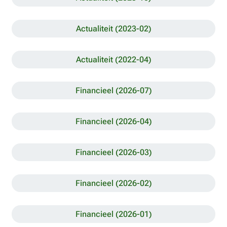
Actualiteit (2023-02)
Actualiteit (2022-04)
Financieel (2026-07)
Financieel (2026-04)
Financieel (2026-03)
Financieel (2026-02)
Financieel (2026-01)