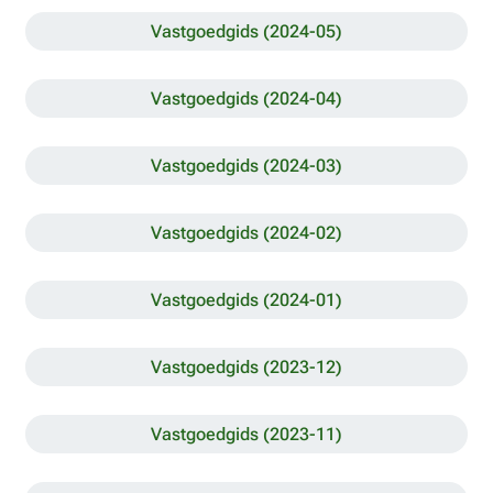
Vastgoedgids (2024-05)
Vastgoedgids (2024-04)
Vastgoedgids (2024-03)
Vastgoedgids (2024-02)
Vastgoedgids (2024-01)
Vastgoedgids (2023-12)
Vastgoedgids (2023-11)