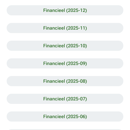
Financieel (2025-12)
Financieel (2025-11)
Financieel (2025-10)
Financieel (2025-09)
Financieel (2025-08)
Financieel (2025-07)
Financieel (2025-06)