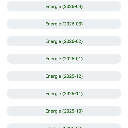
Energie (2026-04)
Energie (2026-03)
Energie (2026-02)
Energie (2026-01)
Energie (2025-12)
Energie (2025-11)
Energie (2025-10)