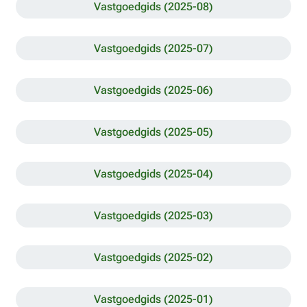
Vastgoedgids (2025-08)
Vastgoedgids (2025-07)
Vastgoedgids (2025-06)
Vastgoedgids (2025-05)
Vastgoedgids (2025-04)
Vastgoedgids (2025-03)
Vastgoedgids (2025-02)
Vastgoedgids (2025-01)