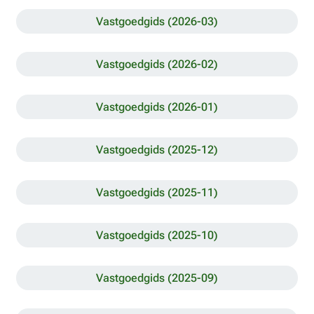
Vastgoedgids (2026-03)
Vastgoedgids (2026-02)
Vastgoedgids (2026-01)
Vastgoedgids (2025-12)
Vastgoedgids (2025-11)
Vastgoedgids (2025-10)
Vastgoedgids (2025-09)