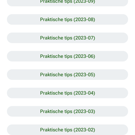
Praktische tips (2023-09)
Praktische tips (2023-08)
Praktische tips (2023-07)
Praktische tips (2023-06)
Praktische tips (2023-05)
Praktische tips (2023-04)
Praktische tips (2023-03)
Praktische tips (2023-02)