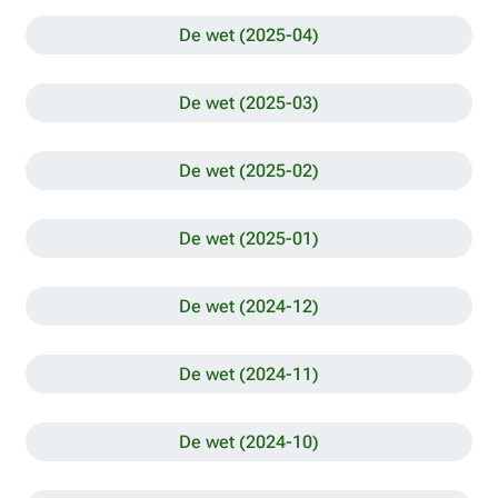
De wet (2025-04)
De wet (2025-03)
De wet (2025-02)
De wet (2025-01)
De wet (2024-12)
De wet (2024-11)
De wet (2024-10)