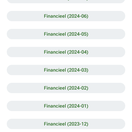
Financieel (2024-06)
Financieel (2024-05)
Financieel (2024-04)
Financieel (2024-03)
Financieel (2024-02)
Financieel (2024-01)
Financieel (2023-12)