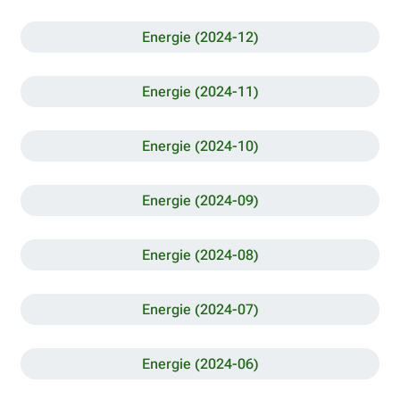
Energie (2024-12)
Energie (2024-11)
Energie (2024-10)
Energie (2024-09)
Energie (2024-08)
Energie (2024-07)
Energie (2024-06)