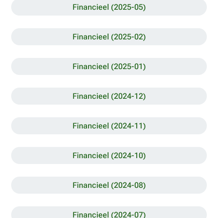
Financieel (2025-05)
Financieel (2025-02)
Financieel (2025-01)
Financieel (2024-12)
Financieel (2024-11)
Financieel (2024-10)
Financieel (2024-08)
Financieel (2024-07)