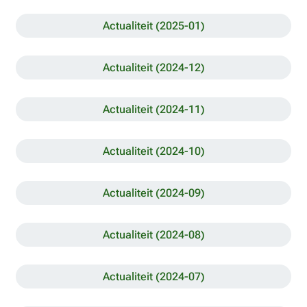
Actualiteit (2025-01)
Actualiteit (2024-12)
Actualiteit (2024-11)
Actualiteit (2024-10)
Actualiteit (2024-09)
Actualiteit (2024-08)
Actualiteit (2024-07)