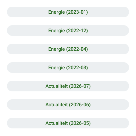
Energie (2023-01)
Energie (2022-12)
Energie (2022-04)
Energie (2022-03)
Actualiteit (2026-07)
Actualiteit (2026-06)
Actualiteit (2026-05)