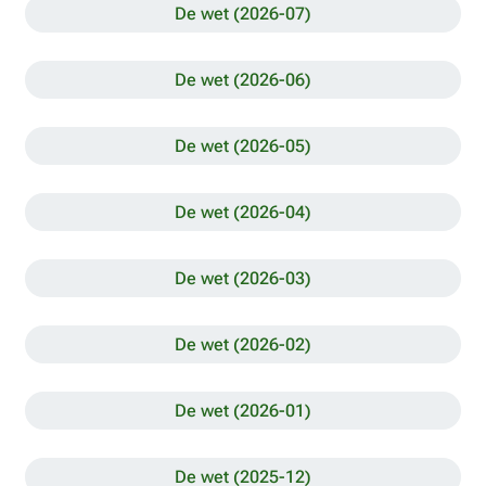
De wet (2026-07)
De wet (2026-06)
De wet (2026-05)
De wet (2026-04)
De wet (2026-03)
De wet (2026-02)
De wet (2026-01)
De wet (2025-12)