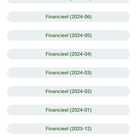
Financieel (2024-06)
Financieel (2024-05)
Financieel (2024-04)
Financieel (2024-03)
Financieel (2024-02)
Financieel (2024-01)
Financieel (2023-12)