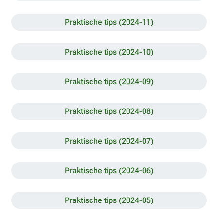
Praktische tips (2024-11)
Praktische tips (2024-10)
Praktische tips (2024-09)
Praktische tips (2024-08)
Praktische tips (2024-07)
Praktische tips (2024-06)
Praktische tips (2024-05)