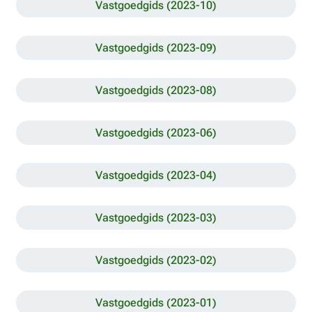
Vastgoedgids (2023-10)
Vastgoedgids (2023-09)
Vastgoedgids (2023-08)
Vastgoedgids (2023-06)
Vastgoedgids (2023-04)
Vastgoedgids (2023-03)
Vastgoedgids (2023-02)
Vastgoedgids (2023-01)