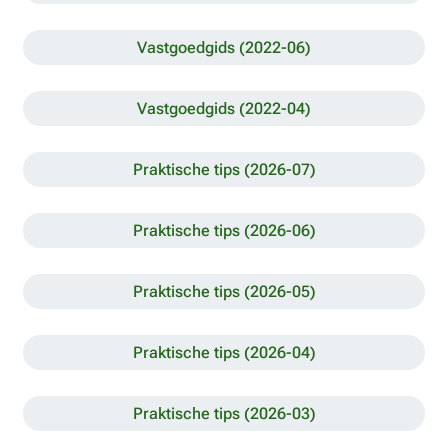
Vastgoedgids (2022-06)
Vastgoedgids (2022-04)
Praktische tips (2026-07)
Praktische tips (2026-06)
Praktische tips (2026-05)
Praktische tips (2026-04)
Praktische tips (2026-03)