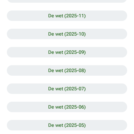
De wet (2025-11)
De wet (2025-10)
De wet (2025-09)
De wet (2025-08)
De wet (2025-07)
De wet (2025-06)
De wet (2025-05)