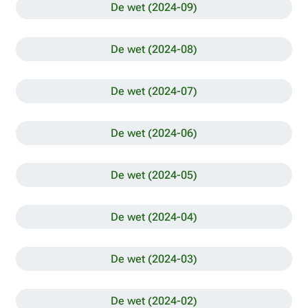
De wet (2024-09)
De wet (2024-08)
De wet (2024-07)
De wet (2024-06)
De wet (2024-05)
De wet (2024-04)
De wet (2024-03)
De wet (2024-02)