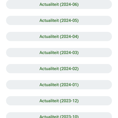
Actualiteit (2024-06)
Actualiteit (2024-05)
Actualiteit (2024-04)
Actualiteit (2024-03)
Actualiteit (2024-02)
Actualiteit (2024-01)
Actualiteit (2023-12)
Actualiteit (2023-10)