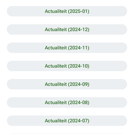
Actualiteit (2025-01)
Actualiteit (2024-12)
Actualiteit (2024-11)
Actualiteit (2024-10)
Actualiteit (2024-09)
Actualiteit (2024-08)
Actualiteit (2024-07)