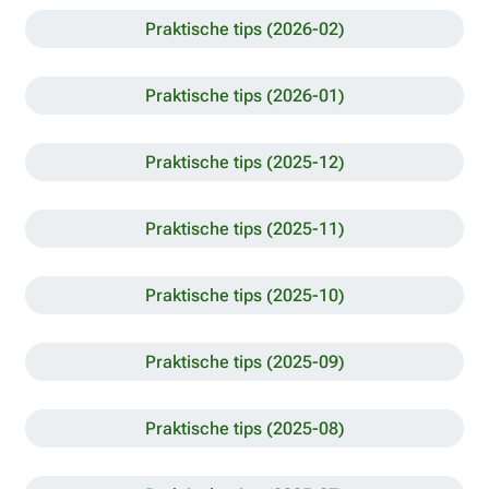
Praktische tips (2026-02)
Praktische tips (2026-01)
Praktische tips (2025-12)
Praktische tips (2025-11)
Praktische tips (2025-10)
Praktische tips (2025-09)
Praktische tips (2025-08)