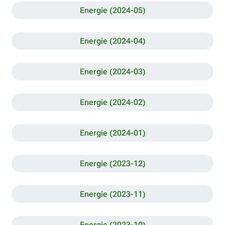
Energie (2024-05)
Energie (2024-04)
Energie (2024-03)
Energie (2024-02)
Energie (2024-01)
Energie (2023-12)
Energie (2023-11)
Energie (2023-10)