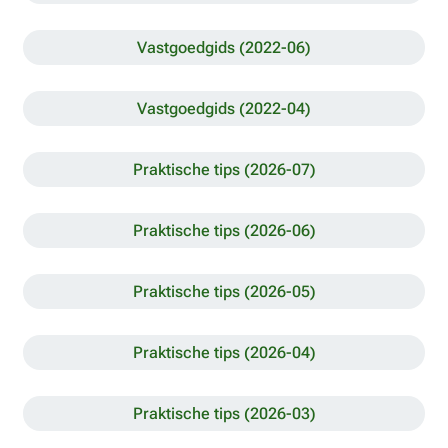
Vastgoedgids (2022-06)
Vastgoedgids (2022-04)
Praktische tips (2026-07)
Praktische tips (2026-06)
Praktische tips (2026-05)
Praktische tips (2026-04)
Praktische tips (2026-03)