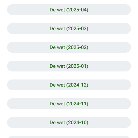
De wet (2025-04)
De wet (2025-03)
De wet (2025-02)
De wet (2025-01)
De wet (2024-12)
De wet (2024-11)
De wet (2024-10)