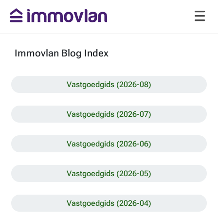
Immovlan Blog Index
Vastgoedgids (2026-08)
Vastgoedgids (2026-07)
Vastgoedgids (2026-06)
Vastgoedgids (2026-05)
Vastgoedgids (2026-04)