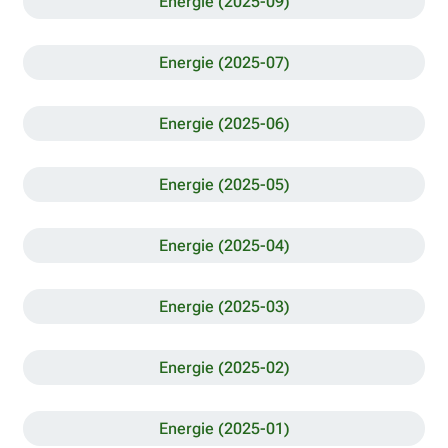
Energie (2025-09)
Energie (2025-07)
Energie (2025-06)
Energie (2025-05)
Energie (2025-04)
Energie (2025-03)
Energie (2025-02)
Energie (2025-01)