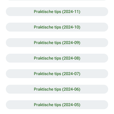
Praktische tips (2024-11)
Praktische tips (2024-10)
Praktische tips (2024-09)
Praktische tips (2024-08)
Praktische tips (2024-07)
Praktische tips (2024-06)
Praktische tips (2024-05)