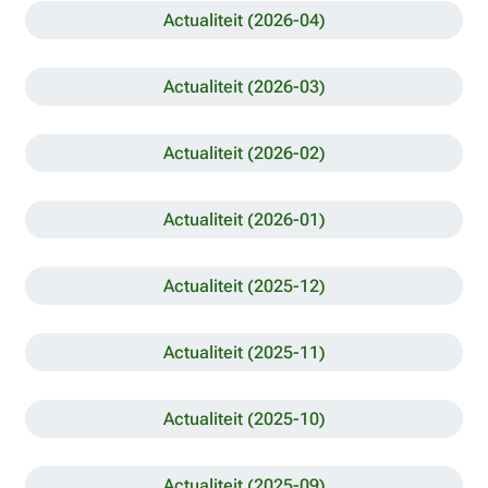
Actualiteit (2026-04)
Actualiteit (2026-03)
Actualiteit (2026-02)
Actualiteit (2026-01)
Actualiteit (2025-12)
Actualiteit (2025-11)
Actualiteit (2025-10)
Actualiteit (2025-09)