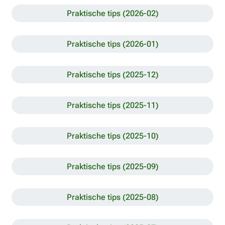
Praktische tips (2026-02)
Praktische tips (2026-01)
Praktische tips (2025-12)
Praktische tips (2025-11)
Praktische tips (2025-10)
Praktische tips (2025-09)
Praktische tips (2025-08)