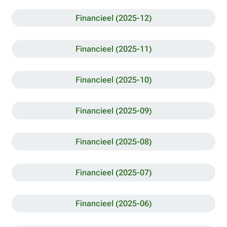
Financieel (2025-12)
Financieel (2025-11)
Financieel (2025-10)
Financieel (2025-09)
Financieel (2025-08)
Financieel (2025-07)
Financieel (2025-06)