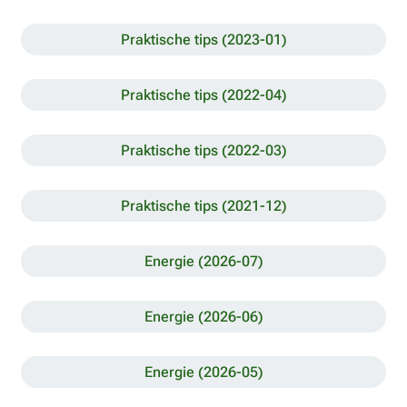
Praktische tips (2023-01)
Praktische tips (2022-04)
Praktische tips (2022-03)
Praktische tips (2021-12)
Energie (2026-07)
Energie (2026-06)
Energie (2026-05)