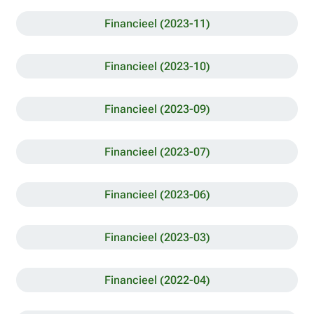
Financieel (2023-11)
Financieel (2023-10)
Financieel (2023-09)
Financieel (2023-07)
Financieel (2023-06)
Financieel (2023-03)
Financieel (2022-04)