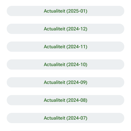
Actualiteit (2025-01)
Actualiteit (2024-12)
Actualiteit (2024-11)
Actualiteit (2024-10)
Actualiteit (2024-09)
Actualiteit (2024-08)
Actualiteit (2024-07)