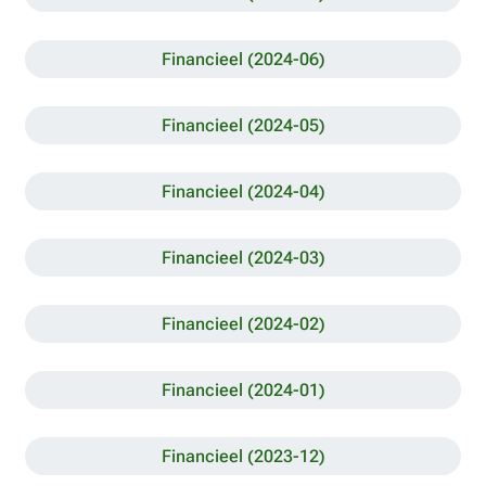
Financieel (2024-06)
Financieel (2024-05)
Financieel (2024-04)
Financieel (2024-03)
Financieel (2024-02)
Financieel (2024-01)
Financieel (2023-12)