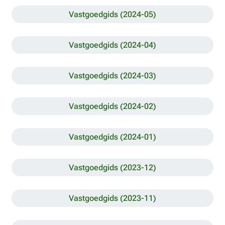
Vastgoedgids (2024-05)
Vastgoedgids (2024-04)
Vastgoedgids (2024-03)
Vastgoedgids (2024-02)
Vastgoedgids (2024-01)
Vastgoedgids (2023-12)
Vastgoedgids (2023-11)