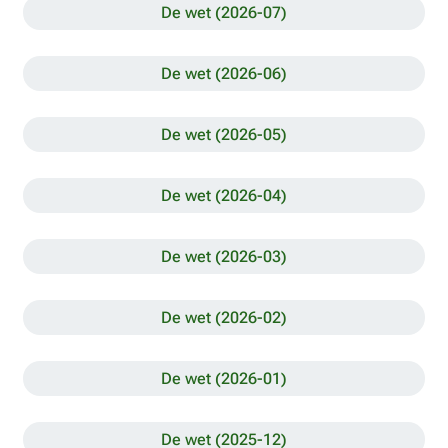
De wet (2026-07)
De wet (2026-06)
De wet (2026-05)
De wet (2026-04)
De wet (2026-03)
De wet (2026-02)
De wet (2026-01)
De wet (2025-12)