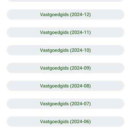
Vastgoedgids (2024-12)
Vastgoedgids (2024-11)
Vastgoedgids (2024-10)
Vastgoedgids (2024-09)
Vastgoedgids (2024-08)
Vastgoedgids (2024-07)
Vastgoedgids (2024-06)