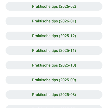
Praktische tips (2026-02)
Praktische tips (2026-01)
Praktische tips (2025-12)
Praktische tips (2025-11)
Praktische tips (2025-10)
Praktische tips (2025-09)
Praktische tips (2025-08)