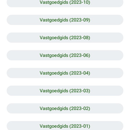
Vastgoedgids (2023-10)
Vastgoedgids (2023-09)
Vastgoedgids (2023-08)
Vastgoedgids (2023-06)
Vastgoedgids (2023-04)
Vastgoedgids (2023-03)
Vastgoedgids (2023-02)
Vastgoedgids (2023-01)