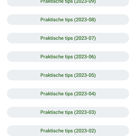
Praktische tips (2023-09)
Praktische tips (2023-08)
Praktische tips (2023-07)
Praktische tips (2023-06)
Praktische tips (2023-05)
Praktische tips (2023-04)
Praktische tips (2023-03)
Praktische tips (2023-02)