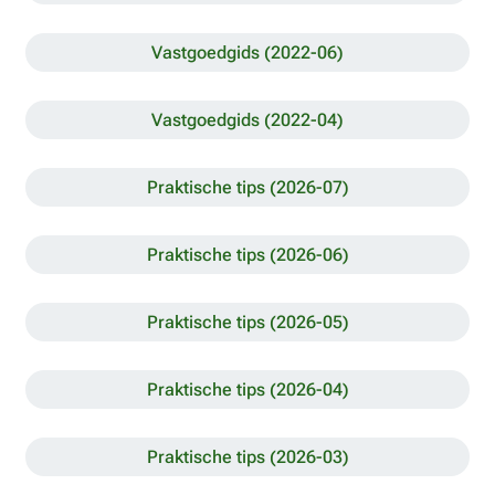
Vastgoedgids (2022-06)
Vastgoedgids (2022-04)
Praktische tips (2026-07)
Praktische tips (2026-06)
Praktische tips (2026-05)
Praktische tips (2026-04)
Praktische tips (2026-03)