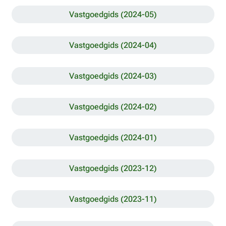
Vastgoedgids (2024-05)
Vastgoedgids (2024-04)
Vastgoedgids (2024-03)
Vastgoedgids (2024-02)
Vastgoedgids (2024-01)
Vastgoedgids (2023-12)
Vastgoedgids (2023-11)