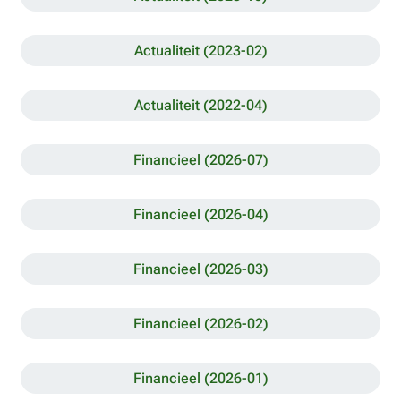
Actualiteit (2023-02)
Actualiteit (2022-04)
Financieel (2026-07)
Financieel (2026-04)
Financieel (2026-03)
Financieel (2026-02)
Financieel (2026-01)