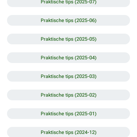
Praktische tips (2025-07)
Praktische tips (2025-06)
Praktische tips (2025-05)
Praktische tips (2025-04)
Praktische tips (2025-03)
Praktische tips (2025-02)
Praktische tips (2025-01)
Praktische tips (2024-12)