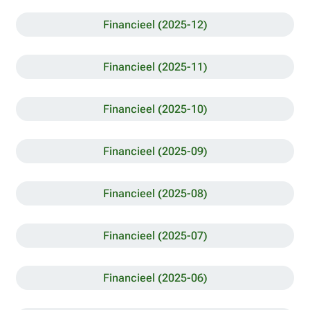
Financieel (2025-12)
Financieel (2025-11)
Financieel (2025-10)
Financieel (2025-09)
Financieel (2025-08)
Financieel (2025-07)
Financieel (2025-06)