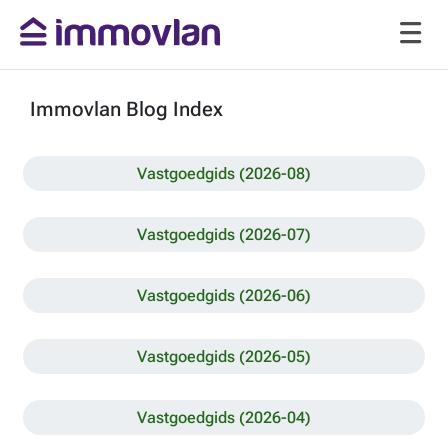
Immovlan Blog Index
Vastgoedgids (2026-08)
Vastgoedgids (2026-07)
Vastgoedgids (2026-06)
Vastgoedgids (2026-05)
Vastgoedgids (2026-04)