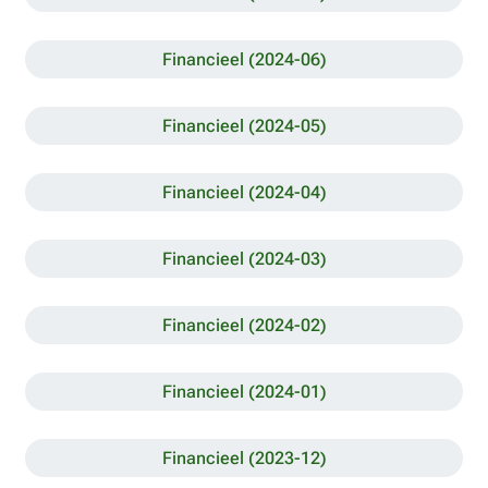
Financieel (2024-06)
Financieel (2024-05)
Financieel (2024-04)
Financieel (2024-03)
Financieel (2024-02)
Financieel (2024-01)
Financieel (2023-12)