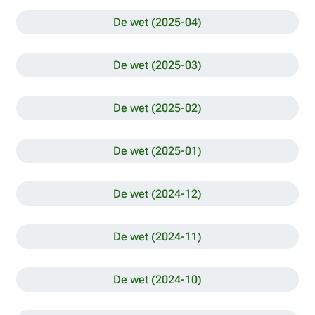
De wet (2025-04)
De wet (2025-03)
De wet (2025-02)
De wet (2025-01)
De wet (2024-12)
De wet (2024-11)
De wet (2024-10)