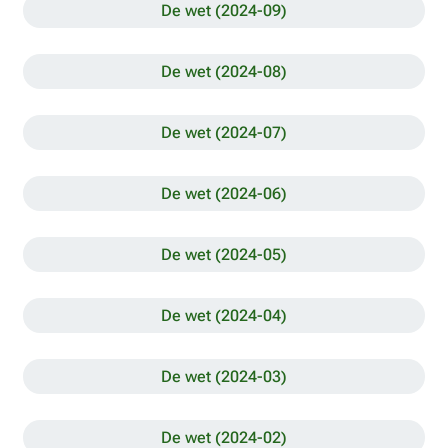
De wet (2024-09)
De wet (2024-08)
De wet (2024-07)
De wet (2024-06)
De wet (2024-05)
De wet (2024-04)
De wet (2024-03)
De wet (2024-02)