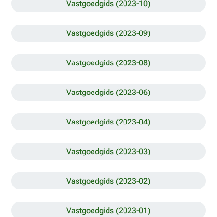
Vastgoedgids (2023-10)
Vastgoedgids (2023-09)
Vastgoedgids (2023-08)
Vastgoedgids (2023-06)
Vastgoedgids (2023-04)
Vastgoedgids (2023-03)
Vastgoedgids (2023-02)
Vastgoedgids (2023-01)