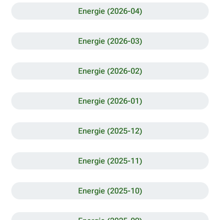
Energie (2026-04)
Energie (2026-03)
Energie (2026-02)
Energie (2026-01)
Energie (2025-12)
Energie (2025-11)
Energie (2025-10)