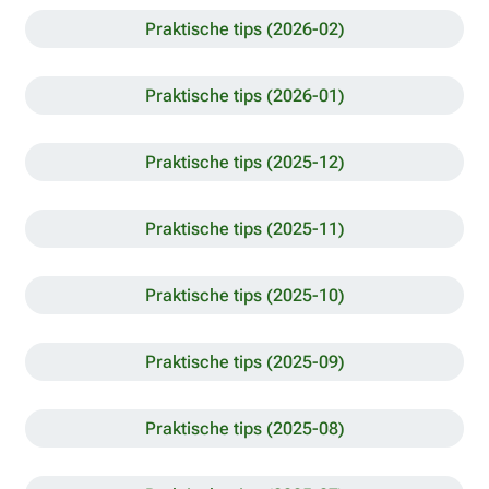
Praktische tips (2026-02)
Praktische tips (2026-01)
Praktische tips (2025-12)
Praktische tips (2025-11)
Praktische tips (2025-10)
Praktische tips (2025-09)
Praktische tips (2025-08)