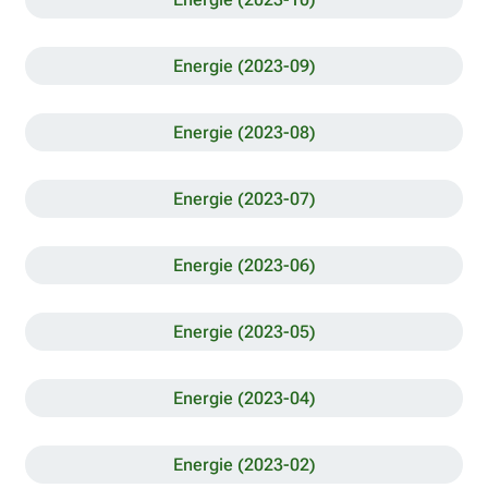
Energie (2023-09)
Energie (2023-08)
Energie (2023-07)
Energie (2023-06)
Energie (2023-05)
Energie (2023-04)
Energie (2023-02)