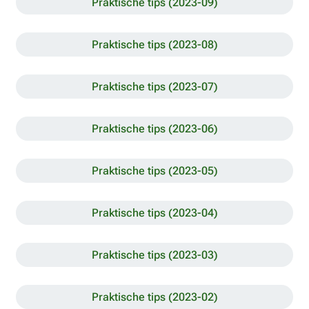
Praktische tips (2023-09)
Praktische tips (2023-08)
Praktische tips (2023-07)
Praktische tips (2023-06)
Praktische tips (2023-05)
Praktische tips (2023-04)
Praktische tips (2023-03)
Praktische tips (2023-02)