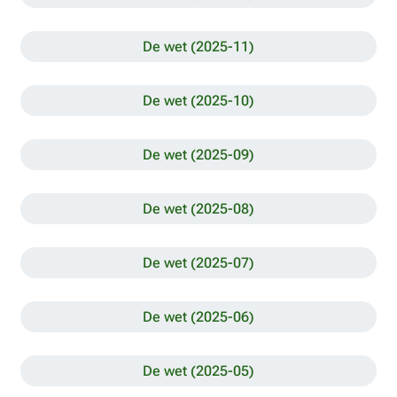
De wet (2025-11)
De wet (2025-10)
De wet (2025-09)
De wet (2025-08)
De wet (2025-07)
De wet (2025-06)
De wet (2025-05)