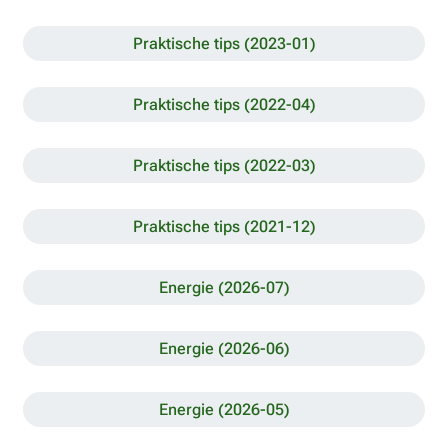
Praktische tips (2023-01)
Praktische tips (2022-04)
Praktische tips (2022-03)
Praktische tips (2021-12)
Energie (2026-07)
Energie (2026-06)
Energie (2026-05)