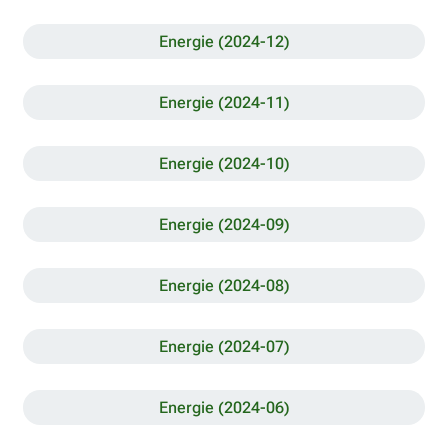
Energie (2024-12)
Energie (2024-11)
Energie (2024-10)
Energie (2024-09)
Energie (2024-08)
Energie (2024-07)
Energie (2024-06)