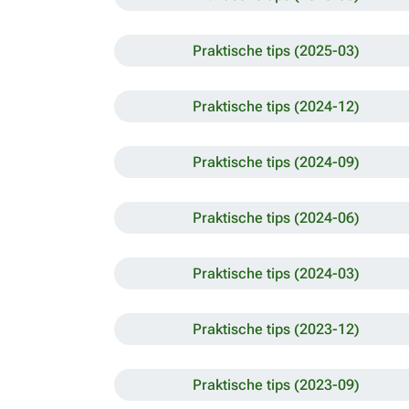
Praktische tips (2025-03)
Praktische tips (2024-12)
Praktische tips (2024-09)
Praktische tips (2024-06)
Praktische tips (2024-03)
Praktische tips (2023-12)
Praktische tips (2023-09)