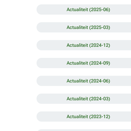
Actualiteit (2025-06)
Actualiteit (2025-03)
Actualiteit (2024-12)
Actualiteit (2024-09)
Actualiteit (2024-06)
Actualiteit (2024-03)
Actualiteit (2023-12)