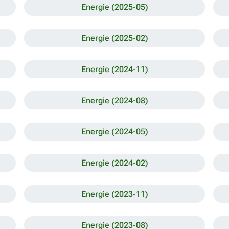
Energie (2025-05)
Energie (2025-02)
Energie (2024-11)
Energie (2024-08)
Energie (2024-05)
Energie (2024-02)
Energie (2023-11)
Energie (2023-08)