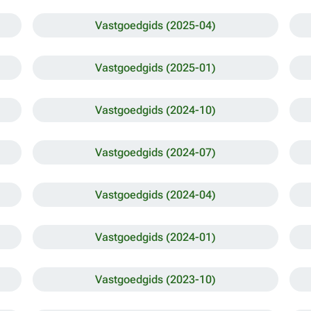
Vastgoedgids (2025-04)
Vastgoedgids (2025-01)
Vastgoedgids (2024-10)
Vastgoedgids (2024-07)
Vastgoedgids (2024-04)
Vastgoedgids (2024-01)
Vastgoedgids (2023-10)