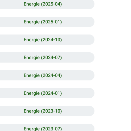
Energie (2025-04)
Energie (2025-01)
Energie (2024-10)
Energie (2024-07)
Energie (2024-04)
Energie (2024-01)
Energie (2023-10)
Energie (2023-07)