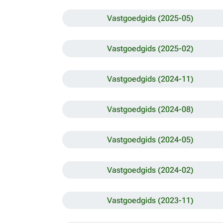
Vastgoedgids (2025-05)
Vastgoedgids (2025-02)
Vastgoedgids (2024-11)
Vastgoedgids (2024-08)
Vastgoedgids (2024-05)
Vastgoedgids (2024-02)
Vastgoedgids (2023-11)