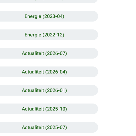
Energie (2023-04)
Energie (2022-12)
Actualiteit (2026-07)
Actualiteit (2026-04)
Actualiteit (2026-01)
Actualiteit (2025-10)
Actualiteit (2025-07)