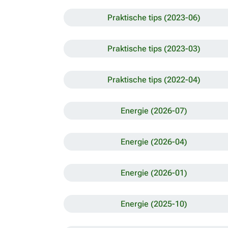
Praktische tips (2023-06)
Praktische tips (2023-03)
Praktische tips (2022-04)
Energie (2026-07)
Energie (2026-04)
Energie (2026-01)
Energie (2025-10)