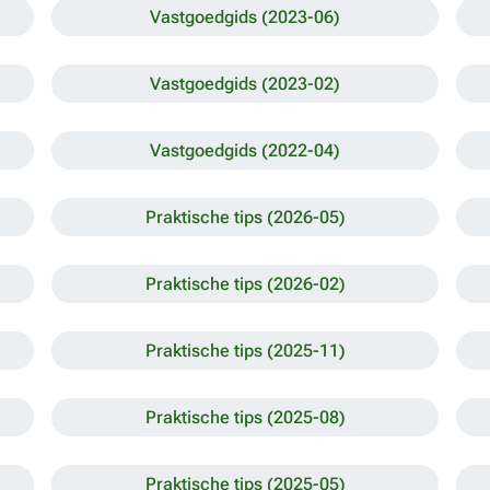
Vastgoedgids (2023-06)
Vastgoedgids (2023-02)
Vastgoedgids (2022-04)
Praktische tips (2026-05)
Praktische tips (2026-02)
Praktische tips (2025-11)
Praktische tips (2025-08)
Praktische tips (2025-05)