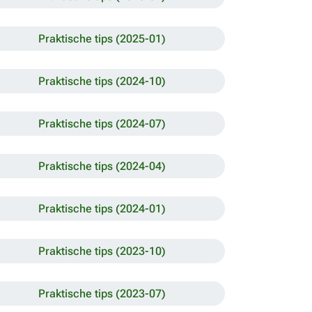
Praktische tips (2025-01)
Praktische tips (2024-10)
Praktische tips (2024-07)
Praktische tips (2024-04)
Praktische tips (2024-01)
Praktische tips (2023-10)
Praktische tips (2023-07)