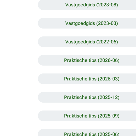
Vastgoedgids (2023-08)
Vastgoedgids (2023-03)
Vastgoedgids (2022-06)
Praktische tips (2026-06)
Praktische tips (2026-03)
Praktische tips (2025-12)
Praktische tips (2025-09)
Praktische tips (2025-06)