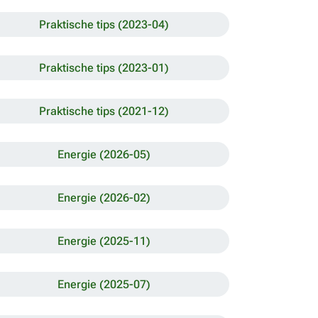
Praktische tips (2023-04)
Praktische tips (2023-01)
Praktische tips (2021-12)
Energie (2026-05)
Energie (2026-02)
Energie (2025-11)
Energie (2025-07)