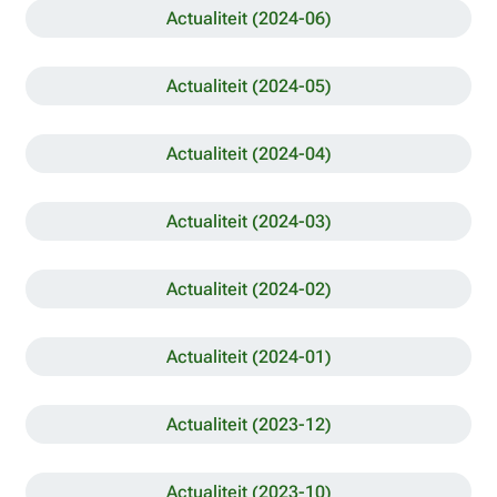
Actualiteit (2024-06)
Actualiteit (2024-05)
Actualiteit (2024-04)
Actualiteit (2024-03)
Actualiteit (2024-02)
Actualiteit (2024-01)
Actualiteit (2023-12)
Actualiteit (2023-10)