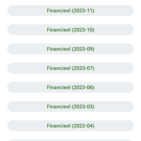
Financieel (2023-11)
Financieel (2023-10)
Financieel (2023-09)
Financieel (2023-07)
Financieel (2023-06)
Financieel (2023-03)
Financieel (2022-04)