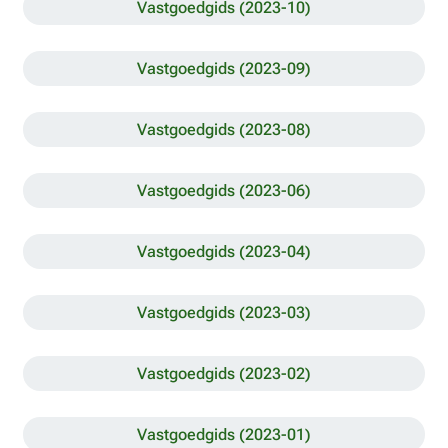
Vastgoedgids (2023-10)
Vastgoedgids (2023-09)
Vastgoedgids (2023-08)
Vastgoedgids (2023-06)
Vastgoedgids (2023-04)
Vastgoedgids (2023-03)
Vastgoedgids (2023-02)
Vastgoedgids (2023-01)