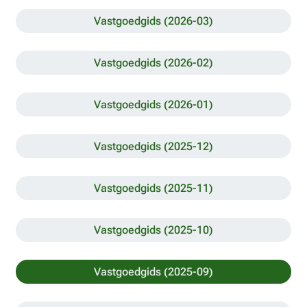
Vastgoedgids (2026-03)
Vastgoedgids (2026-02)
Vastgoedgids (2026-01)
Vastgoedgids (2025-12)
Vastgoedgids (2025-11)
Vastgoedgids (2025-10)
Vastgoedgids (2025-09)