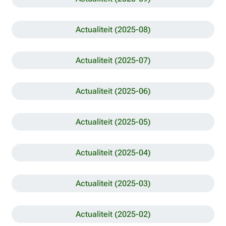
Actualiteit (2025-08)
Actualiteit (2025-07)
Actualiteit (2025-06)
Actualiteit (2025-05)
Actualiteit (2025-04)
Actualiteit (2025-03)
Actualiteit (2025-02)