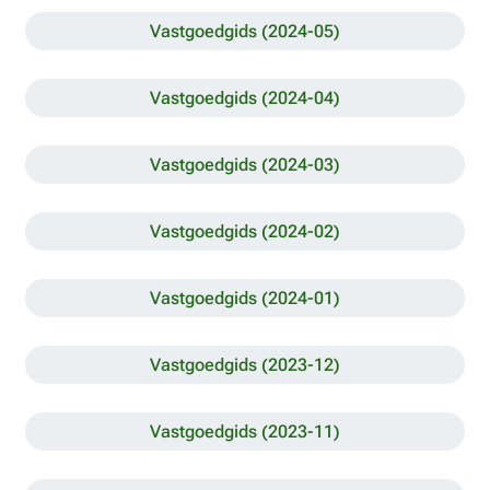
Vastgoedgids (2024-05)
Vastgoedgids (2024-04)
Vastgoedgids (2024-03)
Vastgoedgids (2024-02)
Vastgoedgids (2024-01)
Vastgoedgids (2023-12)
Vastgoedgids (2023-11)