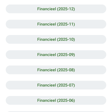
Financieel (2025-12)
Financieel (2025-11)
Financieel (2025-10)
Financieel (2025-09)
Financieel (2025-08)
Financieel (2025-07)
Financieel (2025-06)