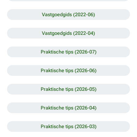
Vastgoedgids (2022-06)
Vastgoedgids (2022-04)
Praktische tips (2026-07)
Praktische tips (2026-06)
Praktische tips (2026-05)
Praktische tips (2026-04)
Praktische tips (2026-03)