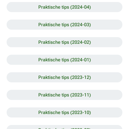
Praktische tips (2024-04)
Praktische tips (2024-03)
Praktische tips (2024-02)
Praktische tips (2024-01)
Praktische tips (2023-12)
Praktische tips (2023-11)
Praktische tips (2023-10)