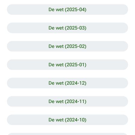
De wet (2025-04)
De wet (2025-03)
De wet (2025-02)
De wet (2025-01)
De wet (2024-12)
De wet (2024-11)
De wet (2024-10)