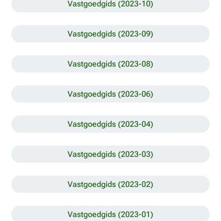
Vastgoedgids (2023-10)
Vastgoedgids (2023-09)
Vastgoedgids (2023-08)
Vastgoedgids (2023-06)
Vastgoedgids (2023-04)
Vastgoedgids (2023-03)
Vastgoedgids (2023-02)
Vastgoedgids (2023-01)