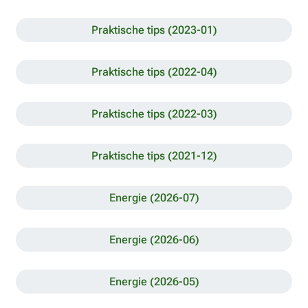
Praktische tips (2023-01)
Praktische tips (2022-04)
Praktische tips (2022-03)
Praktische tips (2021-12)
Energie (2026-07)
Energie (2026-06)
Energie (2026-05)