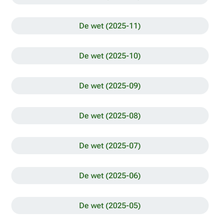
De wet (2025-11)
De wet (2025-10)
De wet (2025-09)
De wet (2025-08)
De wet (2025-07)
De wet (2025-06)
De wet (2025-05)