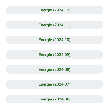
Energie (2024-12)
Energie (2024-11)
Energie (2024-10)
Energie (2024-09)
Energie (2024-08)
Energie (2024-07)
Energie (2024-06)