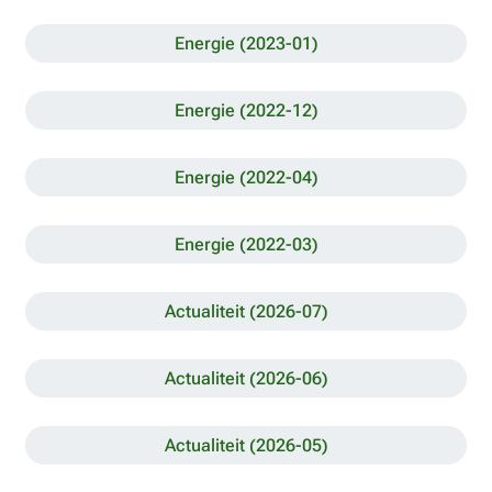
Energie (2023-01)
Energie (2022-12)
Energie (2022-04)
Energie (2022-03)
Actualiteit (2026-07)
Actualiteit (2026-06)
Actualiteit (2026-05)