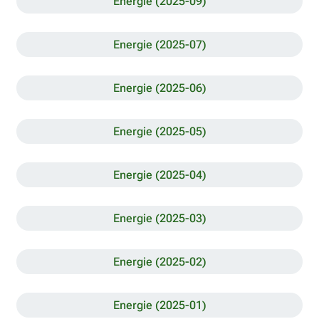
Energie (2025-09)
Energie (2025-07)
Energie (2025-06)
Energie (2025-05)
Energie (2025-04)
Energie (2025-03)
Energie (2025-02)
Energie (2025-01)