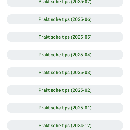
Praktische tips (2025-07)
Praktische tips (2025-06)
Praktische tips (2025-05)
Praktische tips (2025-04)
Praktische tips (2025-03)
Praktische tips (2025-02)
Praktische tips (2025-01)
Praktische tips (2024-12)