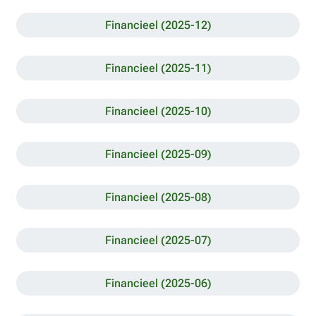
Financieel (2025-12)
Financieel (2025-11)
Financieel (2025-10)
Financieel (2025-09)
Financieel (2025-08)
Financieel (2025-07)
Financieel (2025-06)