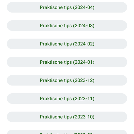
Praktische tips (2024-04)
Praktische tips (2024-03)
Praktische tips (2024-02)
Praktische tips (2024-01)
Praktische tips (2023-12)
Praktische tips (2023-11)
Praktische tips (2023-10)