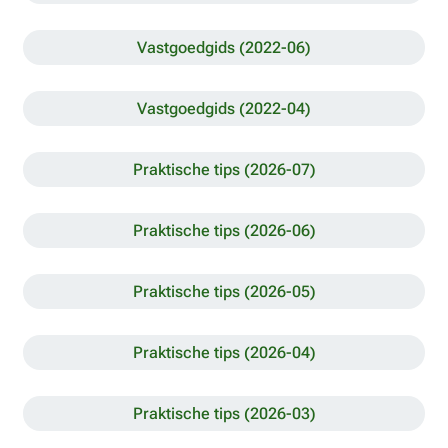
Vastgoedgids (2022-06)
Vastgoedgids (2022-04)
Praktische tips (2026-07)
Praktische tips (2026-06)
Praktische tips (2026-05)
Praktische tips (2026-04)
Praktische tips (2026-03)