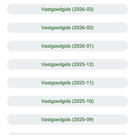
Vastgoedgids (2026-03)
Vastgoedgids (2026-02)
Vastgoedgids (2026-01)
Vastgoedgids (2025-12)
Vastgoedgids (2025-11)
Vastgoedgids (2025-10)
Vastgoedgids (2025-09)