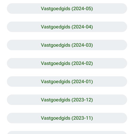
Vastgoedgids (2024-05)
Vastgoedgids (2024-04)
Vastgoedgids (2024-03)
Vastgoedgids (2024-02)
Vastgoedgids (2024-01)
Vastgoedgids (2023-12)
Vastgoedgids (2023-11)