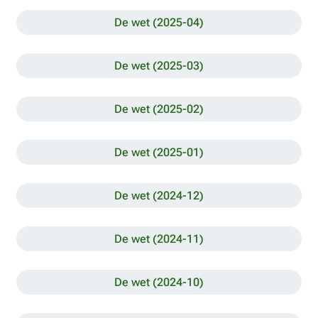
De wet (2025-04)
De wet (2025-03)
De wet (2025-02)
De wet (2025-01)
De wet (2024-12)
De wet (2024-11)
De wet (2024-10)