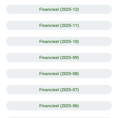
Financieel (2025-12)
Financieel (2025-11)
Financieel (2025-10)
Financieel (2025-09)
Financieel (2025-08)
Financieel (2025-07)
Financieel (2025-06)