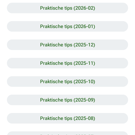
Praktische tips (2026-02)
Praktische tips (2026-01)
Praktische tips (2025-12)
Praktische tips (2025-11)
Praktische tips (2025-10)
Praktische tips (2025-09)
Praktische tips (2025-08)