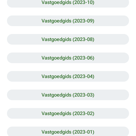
Vastgoedgids (2023-10)
Vastgoedgids (2023-09)
Vastgoedgids (2023-08)
Vastgoedgids (2023-06)
Vastgoedgids (2023-04)
Vastgoedgids (2023-03)
Vastgoedgids (2023-02)
Vastgoedgids (2023-01)