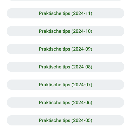
Praktische tips (2024-11)
Praktische tips (2024-10)
Praktische tips (2024-09)
Praktische tips (2024-08)
Praktische tips (2024-07)
Praktische tips (2024-06)
Praktische tips (2024-05)