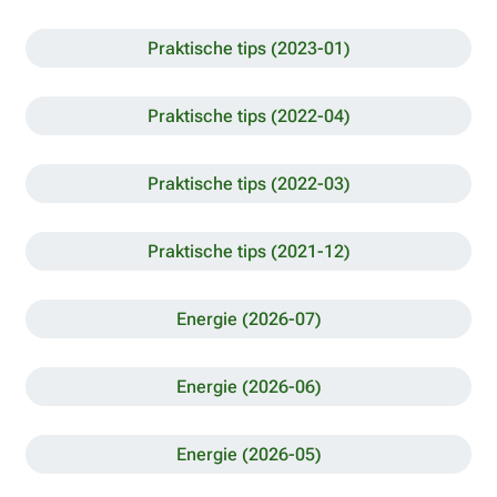
Praktische tips (2023-01)
Praktische tips (2022-04)
Praktische tips (2022-03)
Praktische tips (2021-12)
Energie (2026-07)
Energie (2026-06)
Energie (2026-05)