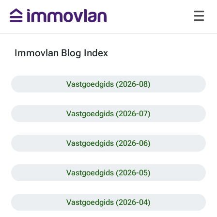
Immovlan Blog Index
Vastgoedgids (2026-08)
Vastgoedgids (2026-07)
Vastgoedgids (2026-06)
Vastgoedgids (2026-05)
Vastgoedgids (2026-04)