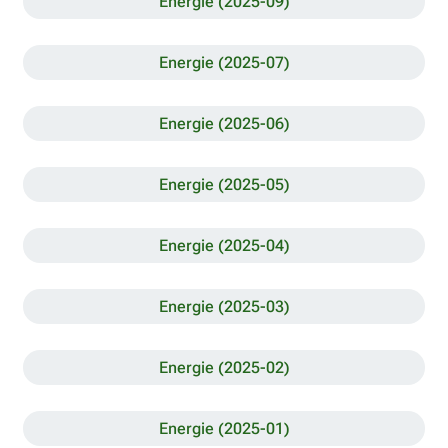
Energie (2025-09)
Energie (2025-07)
Energie (2025-06)
Energie (2025-05)
Energie (2025-04)
Energie (2025-03)
Energie (2025-02)
Energie (2025-01)