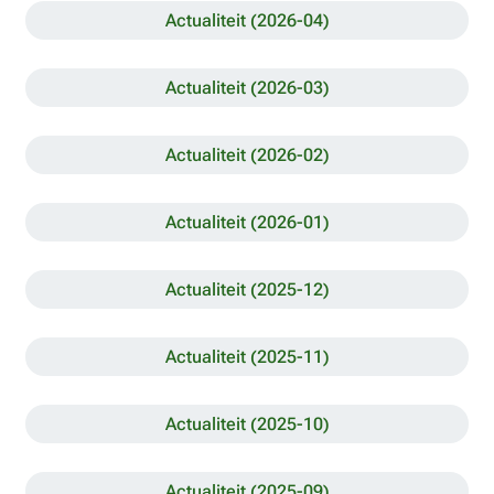
Actualiteit (2026-04)
Actualiteit (2026-03)
Actualiteit (2026-02)
Actualiteit (2026-01)
Actualiteit (2025-12)
Actualiteit (2025-11)
Actualiteit (2025-10)
Actualiteit (2025-09)