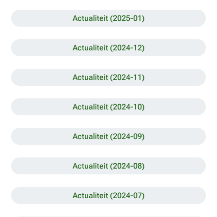
Actualiteit (2025-01)
Actualiteit (2024-12)
Actualiteit (2024-11)
Actualiteit (2024-10)
Actualiteit (2024-09)
Actualiteit (2024-08)
Actualiteit (2024-07)