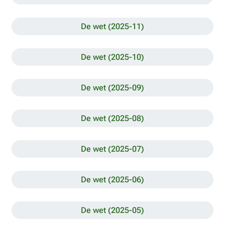
De wet (2025-11)
De wet (2025-10)
De wet (2025-09)
De wet (2025-08)
De wet (2025-07)
De wet (2025-06)
De wet (2025-05)