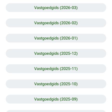
Vastgoedgids (2026-03)
Vastgoedgids (2026-02)
Vastgoedgids (2026-01)
Vastgoedgids (2025-12)
Vastgoedgids (2025-11)
Vastgoedgids (2025-10)
Vastgoedgids (2025-09)