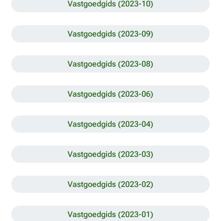
Vastgoedgids (2023-10)
Vastgoedgids (2023-09)
Vastgoedgids (2023-08)
Vastgoedgids (2023-06)
Vastgoedgids (2023-04)
Vastgoedgids (2023-03)
Vastgoedgids (2023-02)
Vastgoedgids (2023-01)