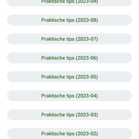
Praktische tips (2023-09)
Praktische tips (2023-08)
Praktische tips (2023-07)
Praktische tips (2023-06)
Praktische tips (2023-05)
Praktische tips (2023-04)
Praktische tips (2023-03)
Praktische tips (2023-02)