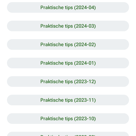
Praktische tips (2024-04)
Praktische tips (2024-03)
Praktische tips (2024-02)
Praktische tips (2024-01)
Praktische tips (2023-12)
Praktische tips (2023-11)
Praktische tips (2023-10)