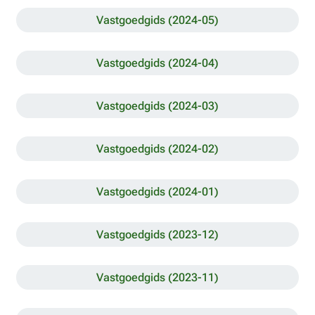
Vastgoedgids (2024-05)
Vastgoedgids (2024-04)
Vastgoedgids (2024-03)
Vastgoedgids (2024-02)
Vastgoedgids (2024-01)
Vastgoedgids (2023-12)
Vastgoedgids (2023-11)