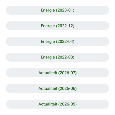
Energie (2023-01)
Energie (2022-12)
Energie (2022-04)
Energie (2022-03)
Actualiteit (2026-07)
Actualiteit (2026-06)
Actualiteit (2026-05)