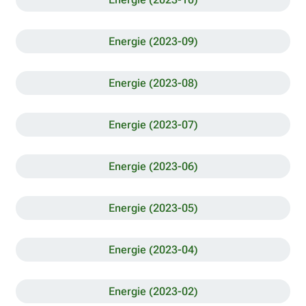
Energie (2023-09)
Energie (2023-08)
Energie (2023-07)
Energie (2023-06)
Energie (2023-05)
Energie (2023-04)
Energie (2023-02)