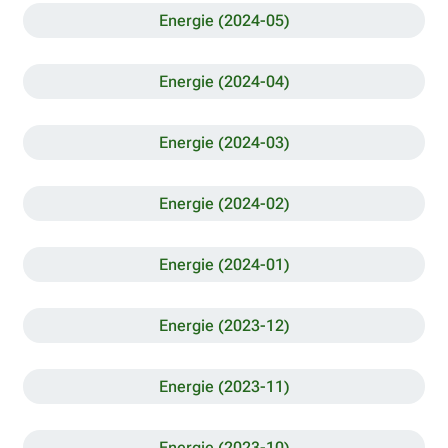
Energie (2024-05)
Energie (2024-04)
Energie (2024-03)
Energie (2024-02)
Energie (2024-01)
Energie (2023-12)
Energie (2023-11)
Energie (2023-10)