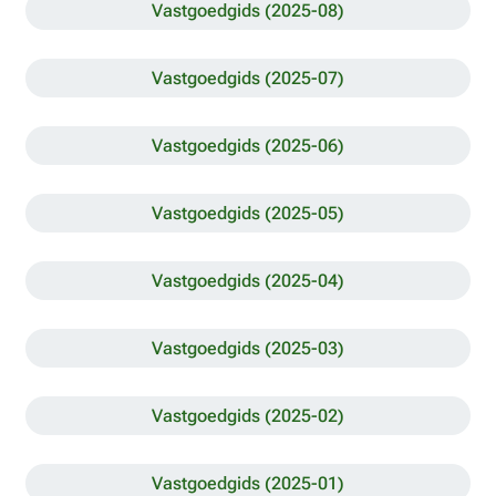
Vastgoedgids (2025-08)
Vastgoedgids (2025-07)
Vastgoedgids (2025-06)
Vastgoedgids (2025-05)
Vastgoedgids (2025-04)
Vastgoedgids (2025-03)
Vastgoedgids (2025-02)
Vastgoedgids (2025-01)