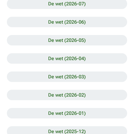
De wet (2026-07)
De wet (2026-06)
De wet (2026-05)
De wet (2026-04)
De wet (2026-03)
De wet (2026-02)
De wet (2026-01)
De wet (2025-12)