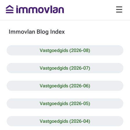
Immovlan Blog Index
Vastgoedgids (2026-08)
Vastgoedgids (2026-07)
Vastgoedgids (2026-06)
Vastgoedgids (2026-05)
Vastgoedgids (2026-04)