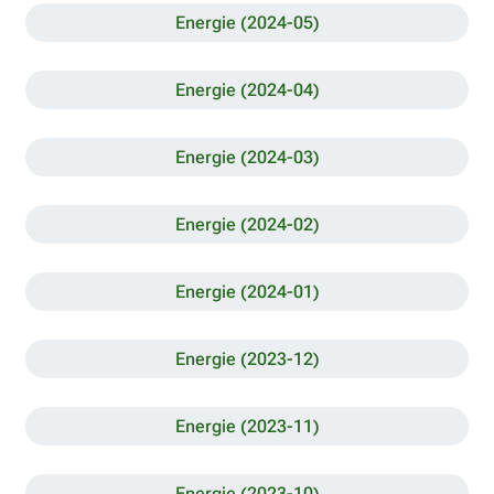
Energie (2024-05)
Energie (2024-04)
Energie (2024-03)
Energie (2024-02)
Energie (2024-01)
Energie (2023-12)
Energie (2023-11)
Energie (2023-10)