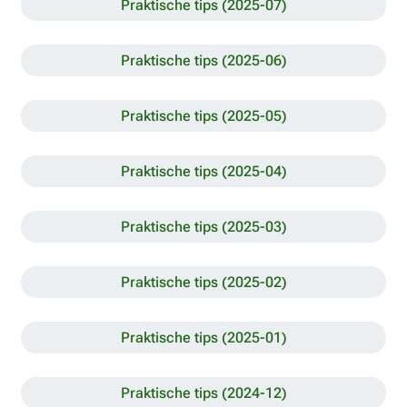
Praktische tips (2025-07)
Praktische tips (2025-06)
Praktische tips (2025-05)
Praktische tips (2025-04)
Praktische tips (2025-03)
Praktische tips (2025-02)
Praktische tips (2025-01)
Praktische tips (2024-12)