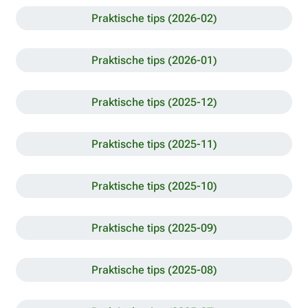
Praktische tips (2026-02)
Praktische tips (2026-01)
Praktische tips (2025-12)
Praktische tips (2025-11)
Praktische tips (2025-10)
Praktische tips (2025-09)
Praktische tips (2025-08)