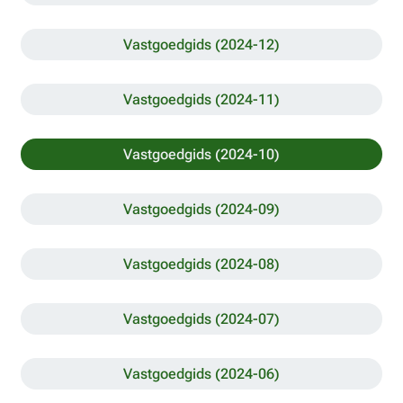
Vastgoedgids (2024-12)
Vastgoedgids (2024-11)
Vastgoedgids (2024-10)
Vastgoedgids (2024-09)
Vastgoedgids (2024-08)
Vastgoedgids (2024-07)
Vastgoedgids (2024-06)