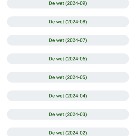
De wet (2024-09)
De wet (2024-08)
De wet (2024-07)
De wet (2024-06)
De wet (2024-05)
De wet (2024-04)
De wet (2024-03)
De wet (2024-02)