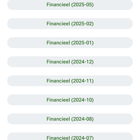
Financieel (2025-05)
Financieel (2025-02)
Financieel (2025-01)
Financieel (2024-12)
Financieel (2024-11)
Financieel (2024-10)
Financieel (2024-08)
Financieel (2024-07)