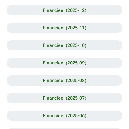
Financieel (2025-12)
Financieel (2025-11)
Financieel (2025-10)
Financieel (2025-09)
Financieel (2025-08)
Financieel (2025-07)
Financieel (2025-06)