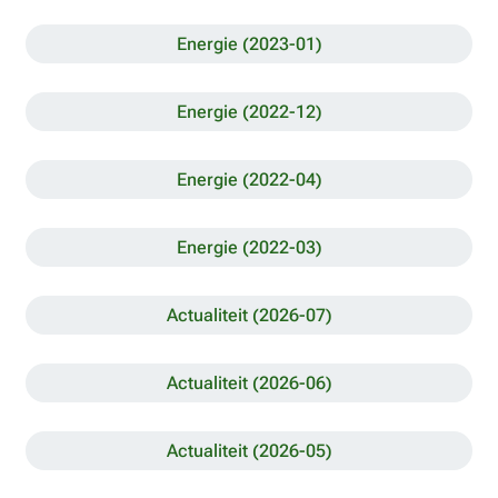
Energie (2023-01)
Energie (2022-12)
Energie (2022-04)
Energie (2022-03)
Actualiteit (2026-07)
Actualiteit (2026-06)
Actualiteit (2026-05)