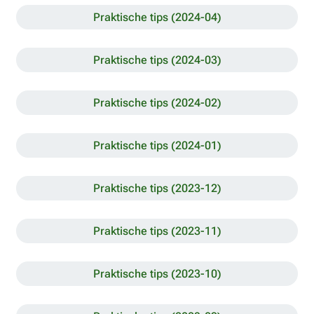
Praktische tips (2024-04)
Praktische tips (2024-03)
Praktische tips (2024-02)
Praktische tips (2024-01)
Praktische tips (2023-12)
Praktische tips (2023-11)
Praktische tips (2023-10)