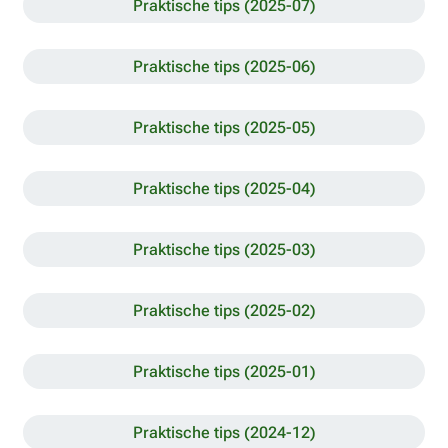
Praktische tips (2025-07)
Praktische tips (2025-06)
Praktische tips (2025-05)
Praktische tips (2025-04)
Praktische tips (2025-03)
Praktische tips (2025-02)
Praktische tips (2025-01)
Praktische tips (2024-12)