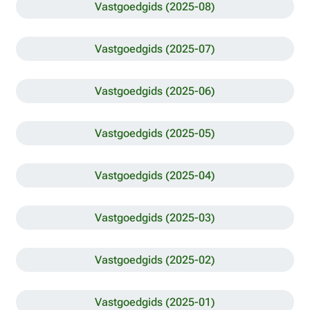
Vastgoedgids (2025-08)
Vastgoedgids (2025-07)
Vastgoedgids (2025-06)
Vastgoedgids (2025-05)
Vastgoedgids (2025-04)
Vastgoedgids (2025-03)
Vastgoedgids (2025-02)
Vastgoedgids (2025-01)