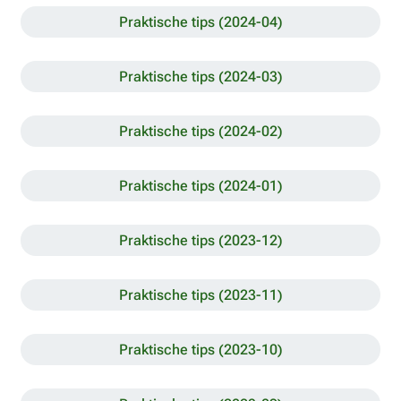
Praktische tips (2024-04)
Praktische tips (2024-03)
Praktische tips (2024-02)
Praktische tips (2024-01)
Praktische tips (2023-12)
Praktische tips (2023-11)
Praktische tips (2023-10)