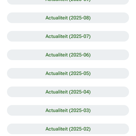
Actualiteit (2025-08)
Actualiteit (2025-07)
Actualiteit (2025-06)
Actualiteit (2025-05)
Actualiteit (2025-04)
Actualiteit (2025-03)
Actualiteit (2025-02)