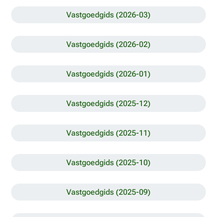
Vastgoedgids (2026-03)
Vastgoedgids (2026-02)
Vastgoedgids (2026-01)
Vastgoedgids (2025-12)
Vastgoedgids (2025-11)
Vastgoedgids (2025-10)
Vastgoedgids (2025-09)