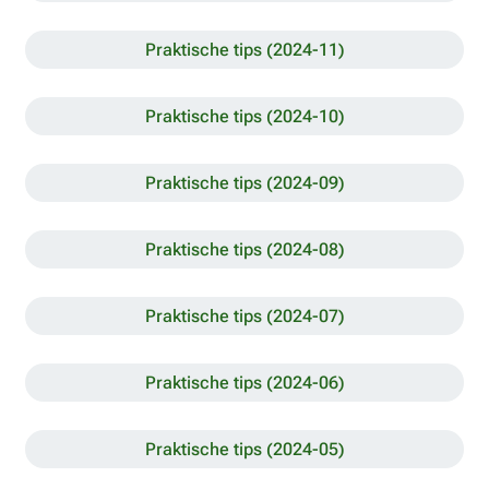
Praktische tips (2024-11)
Praktische tips (2024-10)
Praktische tips (2024-09)
Praktische tips (2024-08)
Praktische tips (2024-07)
Praktische tips (2024-06)
Praktische tips (2024-05)