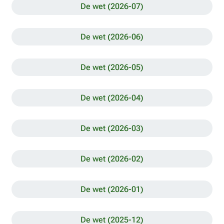
De wet (2026-07)
De wet (2026-06)
De wet (2026-05)
De wet (2026-04)
De wet (2026-03)
De wet (2026-02)
De wet (2026-01)
De wet (2025-12)