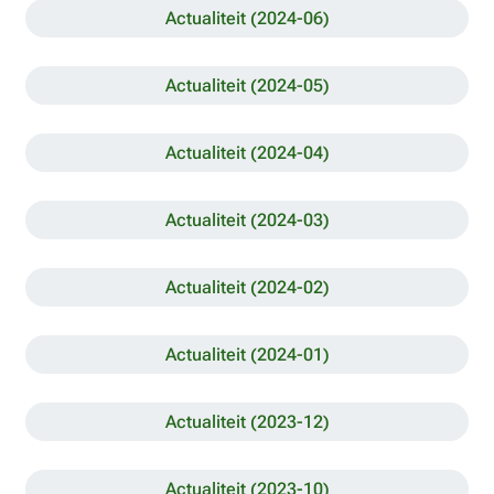
Actualiteit (2024-06)
Actualiteit (2024-05)
Actualiteit (2024-04)
Actualiteit (2024-03)
Actualiteit (2024-02)
Actualiteit (2024-01)
Actualiteit (2023-12)
Actualiteit (2023-10)