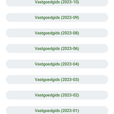
Vastgoedgids (2023-10)
Vastgoedgids (2023-09)
Vastgoedgids (2023-08)
Vastgoedgids (2023-06)
Vastgoedgids (2023-04)
Vastgoedgids (2023-03)
Vastgoedgids (2023-02)
Vastgoedgids (2023-01)