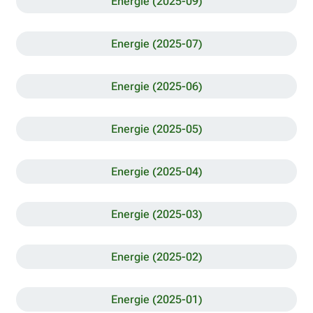
Energie (2025-09)
Energie (2025-07)
Energie (2025-06)
Energie (2025-05)
Energie (2025-04)
Energie (2025-03)
Energie (2025-02)
Energie (2025-01)