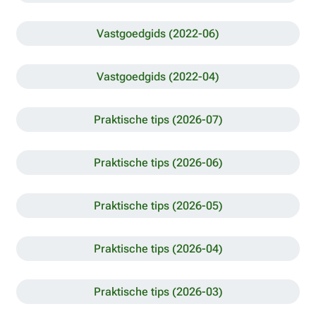
Vastgoedgids (2022-06)
Vastgoedgids (2022-04)
Praktische tips (2026-07)
Praktische tips (2026-06)
Praktische tips (2026-05)
Praktische tips (2026-04)
Praktische tips (2026-03)