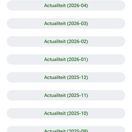
Actualiteit (2026-04)
Actualiteit (2026-03)
Actualiteit (2026-02)
Actualiteit (2026-01)
Actualiteit (2025-12)
Actualiteit (2025-11)
Actualiteit (2025-10)
Actualiteit (2025-09)