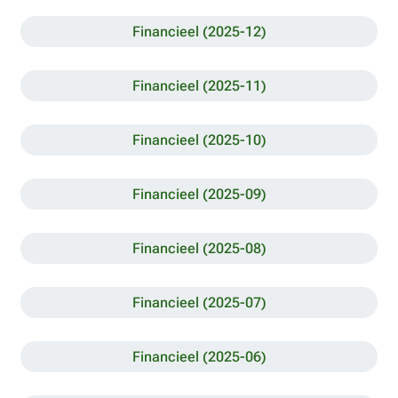
Financieel (2025-12)
Financieel (2025-11)
Financieel (2025-10)
Financieel (2025-09)
Financieel (2025-08)
Financieel (2025-07)
Financieel (2025-06)