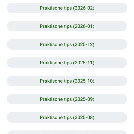
Praktische tips (2026-02)
Praktische tips (2026-01)
Praktische tips (2025-12)
Praktische tips (2025-11)
Praktische tips (2025-10)
Praktische tips (2025-09)
Praktische tips (2025-08)