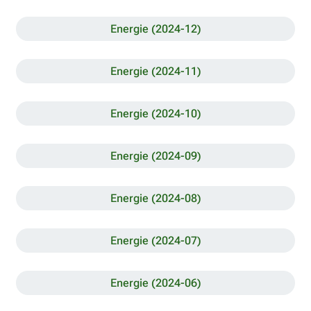
Energie (2024-12)
Energie (2024-11)
Energie (2024-10)
Energie (2024-09)
Energie (2024-08)
Energie (2024-07)
Energie (2024-06)