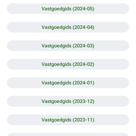
Vastgoedgids (2024-05)
Vastgoedgids (2024-04)
Vastgoedgids (2024-03)
Vastgoedgids (2024-02)
Vastgoedgids (2024-01)
Vastgoedgids (2023-12)
Vastgoedgids (2023-11)