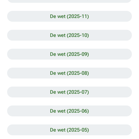
De wet (2025-11)
De wet (2025-10)
De wet (2025-09)
De wet (2025-08)
De wet (2025-07)
De wet (2025-06)
De wet (2025-05)