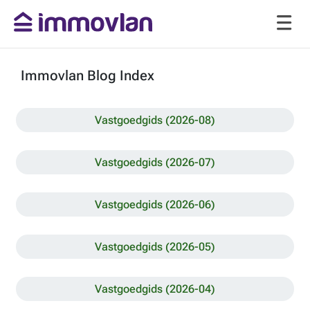
Immovlan Blog Index
Vastgoedgids (2026-08)
Vastgoedgids (2026-07)
Vastgoedgids (2026-06)
Vastgoedgids (2026-05)
Vastgoedgids (2026-04)