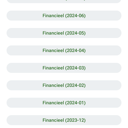
Financieel (2024-06)
Financieel (2024-05)
Financieel (2024-04)
Financieel (2024-03)
Financieel (2024-02)
Financieel (2024-01)
Financieel (2023-12)