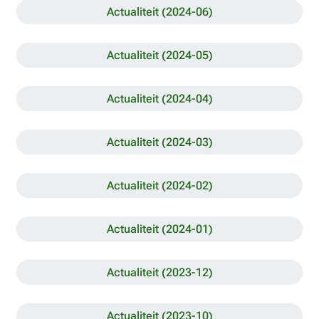
Actualiteit (2024-06)
Actualiteit (2024-05)
Actualiteit (2024-04)
Actualiteit (2024-03)
Actualiteit (2024-02)
Actualiteit (2024-01)
Actualiteit (2023-12)
Actualiteit (2023-10)