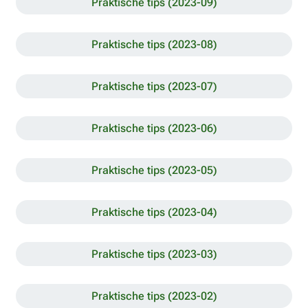
Praktische tips (2023-09)
Praktische tips (2023-08)
Praktische tips (2023-07)
Praktische tips (2023-06)
Praktische tips (2023-05)
Praktische tips (2023-04)
Praktische tips (2023-03)
Praktische tips (2023-02)