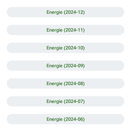
Energie (2024-12)
Energie (2024-11)
Energie (2024-10)
Energie (2024-09)
Energie (2024-08)
Energie (2024-07)
Energie (2024-06)