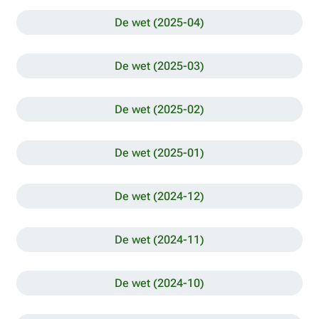
De wet (2025-04)
De wet (2025-03)
De wet (2025-02)
De wet (2025-01)
De wet (2024-12)
De wet (2024-11)
De wet (2024-10)