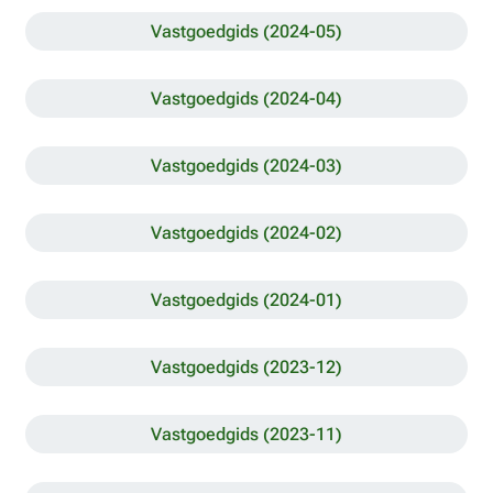
Vastgoedgids (2024-05)
Vastgoedgids (2024-04)
Vastgoedgids (2024-03)
Vastgoedgids (2024-02)
Vastgoedgids (2024-01)
Vastgoedgids (2023-12)
Vastgoedgids (2023-11)