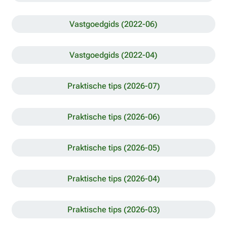
Vastgoedgids (2022-06)
Vastgoedgids (2022-04)
Praktische tips (2026-07)
Praktische tips (2026-06)
Praktische tips (2026-05)
Praktische tips (2026-04)
Praktische tips (2026-03)