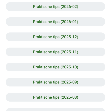
Praktische tips (2026-02)
Praktische tips (2026-01)
Praktische tips (2025-12)
Praktische tips (2025-11)
Praktische tips (2025-10)
Praktische tips (2025-09)
Praktische tips (2025-08)