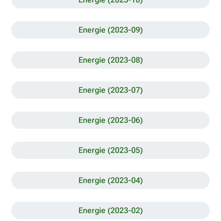
Energie (2023-09)
Energie (2023-08)
Energie (2023-07)
Energie (2023-06)
Energie (2023-05)
Energie (2023-04)
Energie (2023-02)