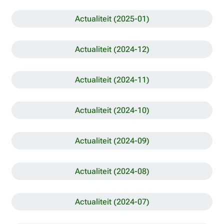
Actualiteit (2025-01)
Actualiteit (2024-12)
Actualiteit (2024-11)
Actualiteit (2024-10)
Actualiteit (2024-09)
Actualiteit (2024-08)
Actualiteit (2024-07)