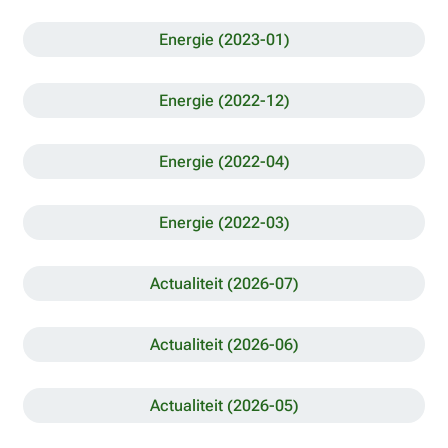
Energie (2023-01)
Energie (2022-12)
Energie (2022-04)
Energie (2022-03)
Actualiteit (2026-07)
Actualiteit (2026-06)
Actualiteit (2026-05)