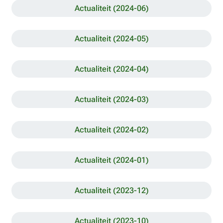
Actualiteit (2024-06)
Actualiteit (2024-05)
Actualiteit (2024-04)
Actualiteit (2024-03)
Actualiteit (2024-02)
Actualiteit (2024-01)
Actualiteit (2023-12)
Actualiteit (2023-10)