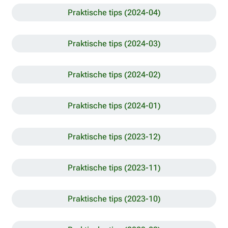
Praktische tips (2024-04)
Praktische tips (2024-03)
Praktische tips (2024-02)
Praktische tips (2024-01)
Praktische tips (2023-12)
Praktische tips (2023-11)
Praktische tips (2023-10)