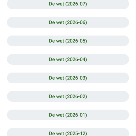
De wet (2026-07)
De wet (2026-06)
De wet (2026-05)
De wet (2026-04)
De wet (2026-03)
De wet (2026-02)
De wet (2026-01)
De wet (2025-12)