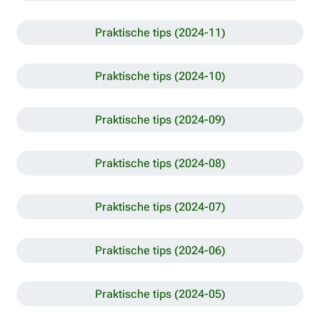
Praktische tips (2024-11)
Praktische tips (2024-10)
Praktische tips (2024-09)
Praktische tips (2024-08)
Praktische tips (2024-07)
Praktische tips (2024-06)
Praktische tips (2024-05)