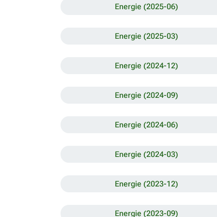
Energie (2025-06)
Energie (2025-03)
Energie (2024-12)
Energie (2024-09)
Energie (2024-06)
Energie (2024-03)
Energie (2023-12)
Energie (2023-09)