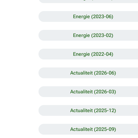
Energie (2023-06)
Energie (2023-02)
Energie (2022-04)
Actualiteit (2026-06)
Actualiteit (2026-03)
Actualiteit (2025-12)
Actualiteit (2025-09)