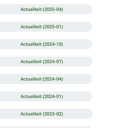
Actualiteit (2025-04)
Actualiteit (2025-01)
Actualiteit (2024-10)
Actualiteit (2024-07)
Actualiteit (2024-04)
Actualiteit (2024-01)
Actualiteit (2023-02)