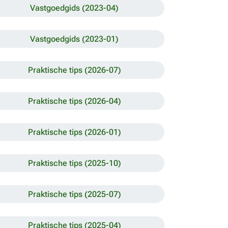
Vastgoedgids (2023-04)
Vastgoedgids (2023-01)
Praktische tips (2026-07)
Praktische tips (2026-04)
Praktische tips (2026-01)
Praktische tips (2025-10)
Praktische tips (2025-07)
Praktische tips (2025-04)