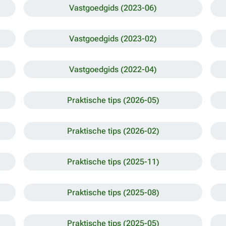
Vastgoedgids (2023-06)
Vastgoedgids (2023-02)
Vastgoedgids (2022-04)
Praktische tips (2026-05)
Praktische tips (2026-02)
Praktische tips (2025-11)
Praktische tips (2025-08)
Praktische tips (2025-05)