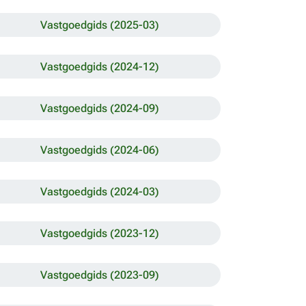
Vastgoedgids (2025-03)
Vastgoedgids (2024-12)
Vastgoedgids (2024-09)
Vastgoedgids (2024-06)
Vastgoedgids (2024-03)
Vastgoedgids (2023-12)
Vastgoedgids (2023-09)