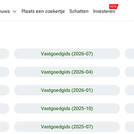
NEW
euws
Plaats een zoekertje
Schatten
Investeren
Vastgoedgids (2026-07)
Vastgoedgids (2026-04)
Vastgoedgids (2026-01)
Vastgoedgids (2025-10)
Vastgoedgids (2025-07)