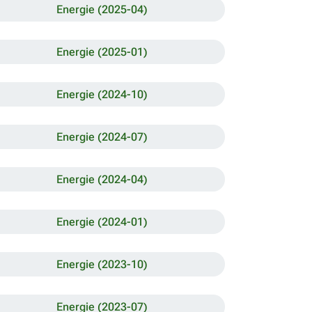
Energie (2025-04)
Energie (2025-01)
Energie (2024-10)
Energie (2024-07)
Energie (2024-04)
Energie (2024-01)
Energie (2023-10)
Energie (2023-07)