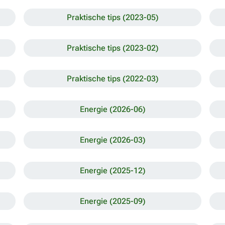
Praktische tips (2023-05)
Praktische tips (2023-02)
Praktische tips (2022-03)
Energie (2026-06)
Energie (2026-03)
Energie (2025-12)
Energie (2025-09)