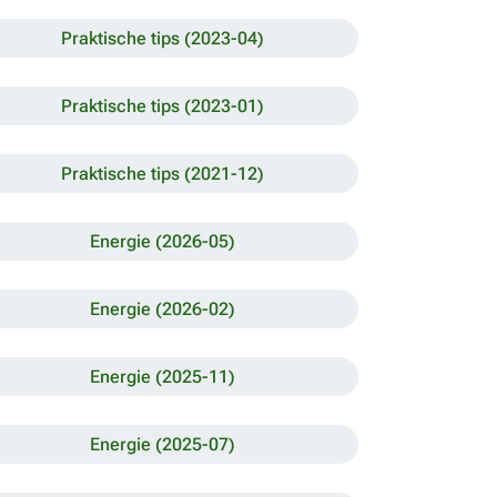
Praktische tips (2023-04)
Praktische tips (2023-01)
Praktische tips (2021-12)
Energie (2026-05)
Energie (2026-02)
Energie (2025-11)
Energie (2025-07)