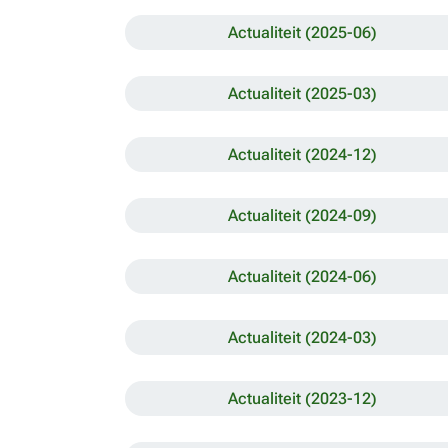
Actualiteit (2025-06)
Actualiteit (2025-03)
Actualiteit (2024-12)
Actualiteit (2024-09)
Actualiteit (2024-06)
Actualiteit (2024-03)
Actualiteit (2023-12)