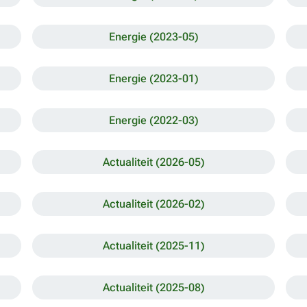
Energie (2023-05)
Energie (2023-01)
Energie (2022-03)
Actualiteit (2026-05)
Actualiteit (2026-02)
Actualiteit (2025-11)
Actualiteit (2025-08)