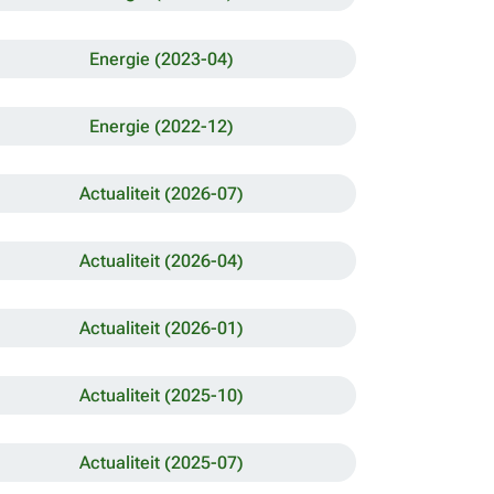
Energie (2023-04)
Energie (2022-12)
Actualiteit (2026-07)
Actualiteit (2026-04)
Actualiteit (2026-01)
Actualiteit (2025-10)
Actualiteit (2025-07)