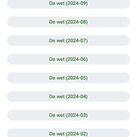
De wet (2024-09)
De wet (2024-08)
De wet (2024-07)
De wet (2024-06)
De wet (2024-05)
De wet (2024-04)
De wet (2024-03)
De wet (2024-02)