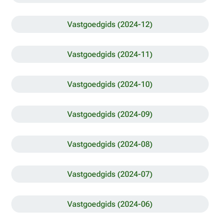
Vastgoedgids (2024-12)
Vastgoedgids (2024-11)
Vastgoedgids (2024-10)
Vastgoedgids (2024-09)
Vastgoedgids (2024-08)
Vastgoedgids (2024-07)
Vastgoedgids (2024-06)