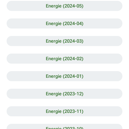
Energie (2024-05)
Energie (2024-04)
Energie (2024-03)
Energie (2024-02)
Energie (2024-01)
Energie (2023-12)
Energie (2023-11)
Energie (2023-10)