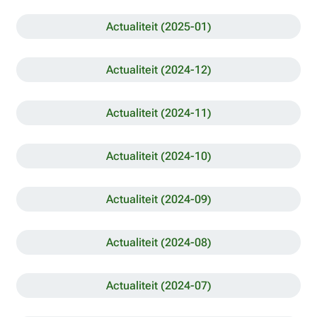
Actualiteit (2025-01)
Actualiteit (2024-12)
Actualiteit (2024-11)
Actualiteit (2024-10)
Actualiteit (2024-09)
Actualiteit (2024-08)
Actualiteit (2024-07)