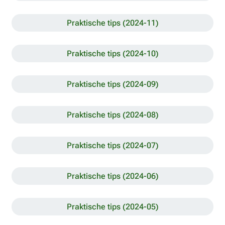
Praktische tips (2024-11)
Praktische tips (2024-10)
Praktische tips (2024-09)
Praktische tips (2024-08)
Praktische tips (2024-07)
Praktische tips (2024-06)
Praktische tips (2024-05)