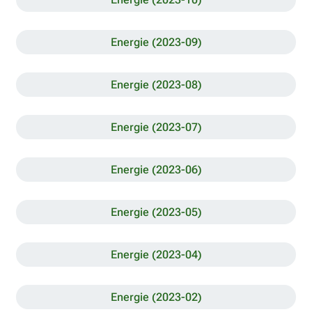
Energie (2023-09)
Energie (2023-08)
Energie (2023-07)
Energie (2023-06)
Energie (2023-05)
Energie (2023-04)
Energie (2023-02)