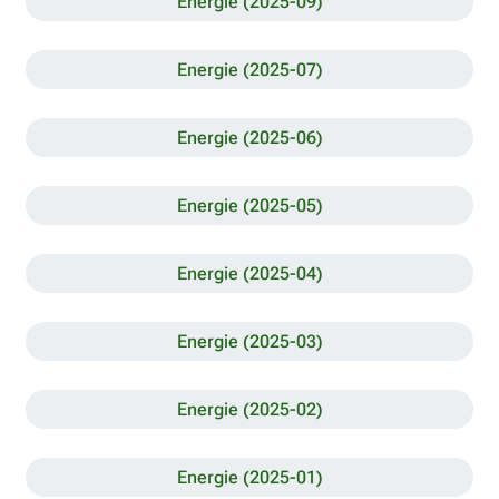
Energie (2025-09)
Energie (2025-07)
Energie (2025-06)
Energie (2025-05)
Energie (2025-04)
Energie (2025-03)
Energie (2025-02)
Energie (2025-01)