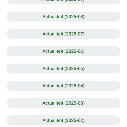
Actualiteit (2025-08)
Actualiteit (2025-07)
Actualiteit (2025-06)
Actualiteit (2025-05)
Actualiteit (2025-04)
Actualiteit (2025-03)
Actualiteit (2025-02)