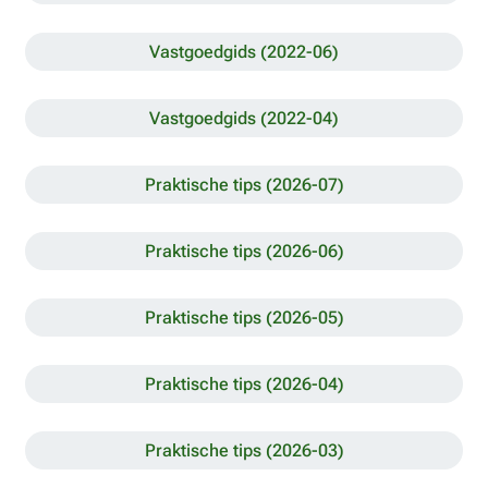
Vastgoedgids (2022-06)
Vastgoedgids (2022-04)
Praktische tips (2026-07)
Praktische tips (2026-06)
Praktische tips (2026-05)
Praktische tips (2026-04)
Praktische tips (2026-03)