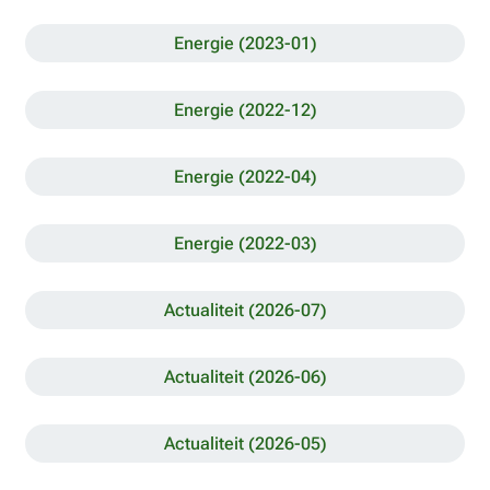
Energie (2023-01)
Energie (2022-12)
Energie (2022-04)
Energie (2022-03)
Actualiteit (2026-07)
Actualiteit (2026-06)
Actualiteit (2026-05)