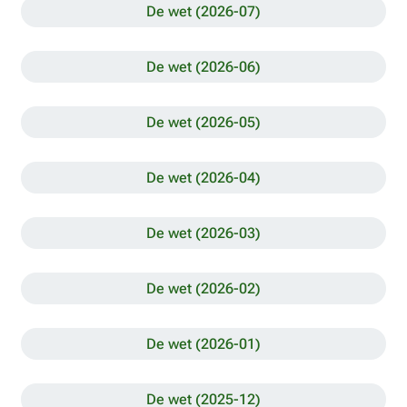
De wet (2026-07)
De wet (2026-06)
De wet (2026-05)
De wet (2026-04)
De wet (2026-03)
De wet (2026-02)
De wet (2026-01)
De wet (2025-12)