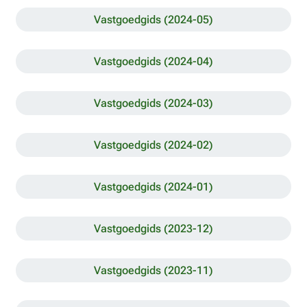
Vastgoedgids (2024-05)
Vastgoedgids (2024-04)
Vastgoedgids (2024-03)
Vastgoedgids (2024-02)
Vastgoedgids (2024-01)
Vastgoedgids (2023-12)
Vastgoedgids (2023-11)