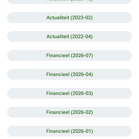
Actualiteit (2023-02)
Actualiteit (2022-04)
Financieel (2026-07)
Financieel (2026-04)
Financieel (2026-03)
Financieel (2026-02)
Financieel (2026-01)