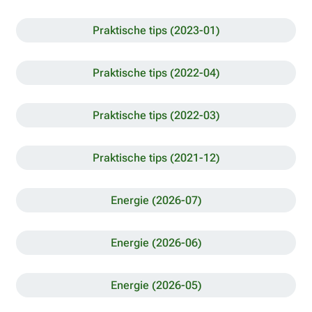
Praktische tips (2023-01)
Praktische tips (2022-04)
Praktische tips (2022-03)
Praktische tips (2021-12)
Energie (2026-07)
Energie (2026-06)
Energie (2026-05)