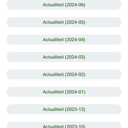
Actualiteit (2024-06)
Actualiteit (2024-05)
Actualiteit (2024-04)
Actualiteit (2024-03)
Actualiteit (2024-02)
Actualiteit (2024-01)
Actualiteit (2023-12)
Actualiteit (2023-10)